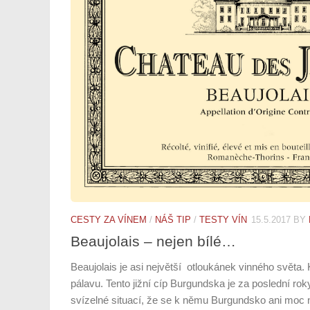
CESTY ZA VÍNEM
/
NÁŠ TIP
/
TESTY VÍN
15.5.2017
BY
Beaujolais – nejen bílé…
Beaujolais je asi největší otloukánek vinného světa
pálavu. Tento jižní cíp Burgundska je za poslední rok
svízelné situací, že se k němu Burgundsko ani moc 