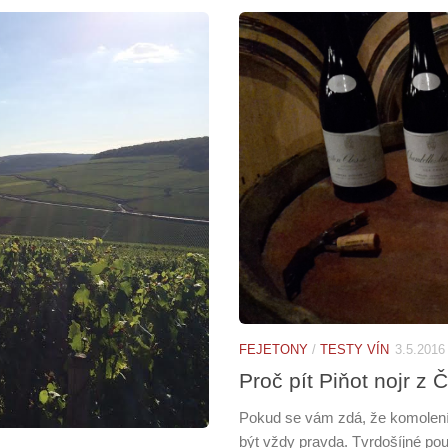
FEJETONY
/
TESTY VÍN
3.5.2016
Proč pít Piňot nojr z 
Pokud se vám zdá, že komolení 
být vždy pravda. Tvrdošíjné po