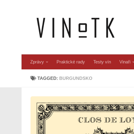
Skip to content
Zprávy
Praktické rady
Testy vín
Vinaři
TAGGED:
BURGUNDSKO