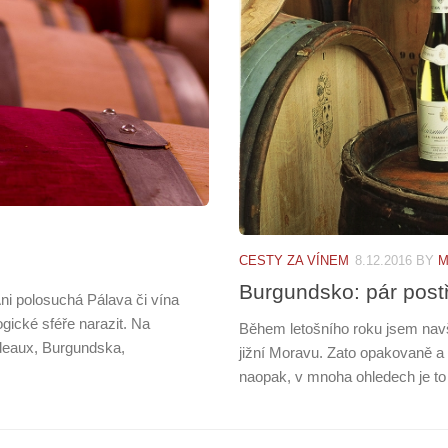
CESTY ZA VÍNEM
8.12.2016
BY
M
Burgundsko: pár post
Ani polosuchá Pálava či vína
gické sféře narazit. Na
Během letošního roku jsem navšt
deaux, Burgundska,
jižní Moravu. Zato opakovaně a
naopak, v mnoha ohledech je to ú