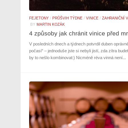
FEJETONY
/
PRŮŠVIH TÝDNE
/
VINICE
/
ZAHRANIČNÍ V
BY
MARTIN KOZÁK
4 způsoby jak chránit vinice před 
V posledních dnech a týdnech potvrdil duben oprávn
počasí“ – jednoduše jste si nebyli jistí, zda zítra bud
by to nešlo kombinovat:) Nicméně réva vinná není...