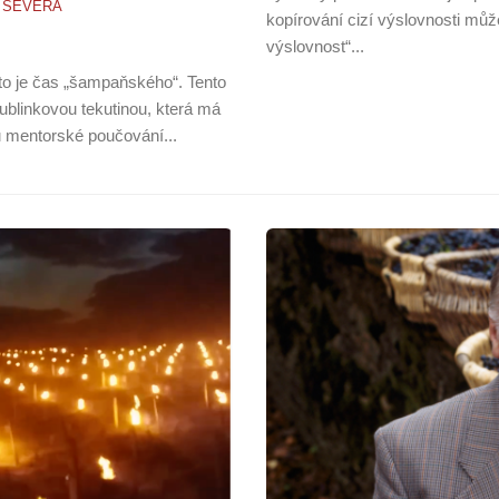
 SEVERA
kopírování cizí výslovnosti mů
výslovnost“...
to je čas „šampaňského“. Tento
ublinkovou tekutinou, která má
 mentorské poučování...