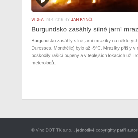
VIDEA
28.4.2016
BY
JAN KYNČL
Burgundsko zasáhly silné jarní mra
Burgundsko zasáhly silné jarní mrazíky na některý
Duresses, Monthélie) bylo až -9°C. Mrazíky přišly 
poškodily rašící pupeny a v teplejších lokacích už i r
meterologů...
© Vino DOT TK s.r.o. , jednotlivé copyrighty patří aut