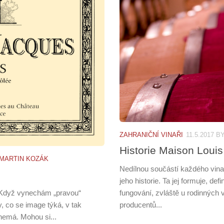
ZAHRANIČNÍ VINAŘI
11.5.2017
B
Historie Maison Louis
MARTIN KOZÁK
Nedílnou součástí každého vinařs
jeho historie. Ta jej formuje, d
fungování, zvláště u rodinných 
. Když vynechám „pravou“
producentů...
y, co se image týká, v tak
nemá. Mohou si...