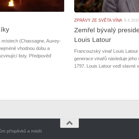
ZPRÁVY ZE SVĚTA VÍNA
8.4.201
zíky
Zemřel bývalý presid
Louis Latour
ch místech (Chassagne, Auxey-
v nejméně vhodnou dobu a
Francouzský vinař Louis Latour 
ozvinující listy. Předpověď
generace vinařů následuje jeho v
1797. Louis Latour vedl slavné vi
orům příspěvků a médií