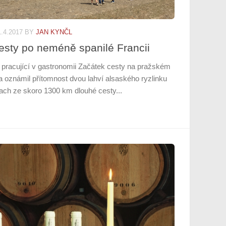
1.4.2017
BY
JAN KYNČL
esty po neméně spanilé Francii
 pracující v gastronomii Začátek cesty na pražském
ga oznámil přítomnost dvou lahví alsaského ryzlinku
trach ze skoro 1300 km dlouhé cesty...