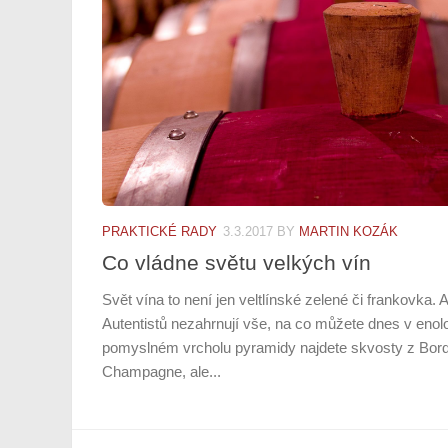
PRAKTICKÉ RADY
3.3.2017
BY
MARTIN KOZÁK
Co vládne světu velkých vín
Svět vína to není jen veltlínské zelené či frankovka. 
Autentistů nezahrnují vše, na co můžete dnes v enolo
pomyslném vrcholu pyramidy najdete skvosty z Bor
Champagne, ale...