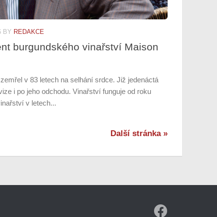
6
BY
REDAKCE
ent burgundského vinařství Maison
zemřel v 83 letech na selhání srdce. Již jedenáctá
ize i po jeho odchodu. Vinařství funguje od roku
nařství v letech...
Další stránka »