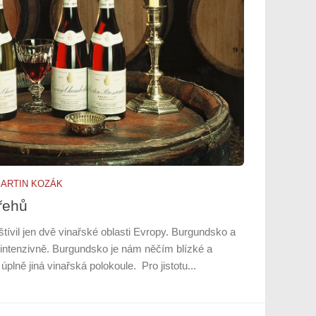
ARTIN KOZÁK
řehů
ívil jen dvě vinařské oblasti Evropy. Burgundsko a
 intenzivně. Burgundsko je nám něčím blízké a
plně jiná vinařská polokoule. Pro jistotu...