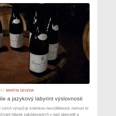
BY
MARTIN SEVERA
Čile a jazykový labyrint výslovnosti
cizích výrazů je známkou nevzdělanosti, nemusí to
užívání hlásek zakódovaných v naší abecedě a