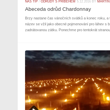
NÁŠ TIP
/
ODRŮDY S PŘÍBĚHEM
5.12.2016
BY
MARTIN
Abeceda odrůd Chardonnay
Brzy nastane čas vánočních svátků a konec roku, a 
název se vžil jako obecné pojmenování pro láhev s b
zadrátovanou zátku. Ponechme pro tentokrát stranou