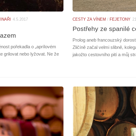
INAŘI
4.5.2017
CESTY ZA VÍNEM
/
FEJETONY
2
Postřehy ze spanilé c
mrazem
Prolog aneb francouzský dorost
ěnost pořekadla o „aprílovém
Zličíně začal velmi slibně, kole
ete grilovat nebo lyžovat. Ne že
jakožto cestovního pití a můj s