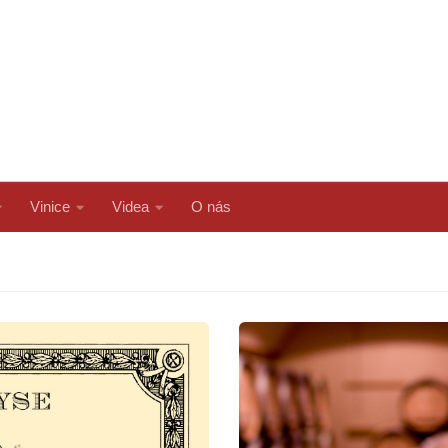
Vinice
Videa
O nás