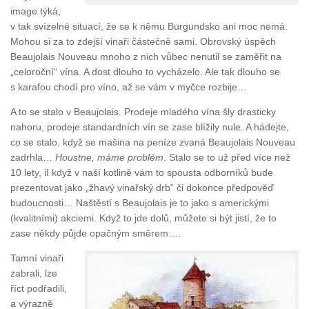
image týká,
v tak svízelné situací, že se k němu Burgundsko ani moc nemá.
Mohou si za to zdejší vinaři částečně sami. Obrovský úspěch
Beaujolais Nouveau mnoho z nich vůbec nenutil se zaměřit na
„celoroční“ vína. A dost dlouho to vycházelo. Ale tak dlouho se
s karafou chodí pro víno, až se vám v myčce rozbije…
A to se stalo v Beaujolais. Prodeje mladého vína šly drasticky
nahoru, prodeje standardních vín se zase blížily nule. A hádejte,
co se stalo, když se mašina na peníze zvaná Beaujolais Nouveau
zadrhla…
Houstne, máme problém
. Stalo se to už před více než
10 lety, iI když v naší kotlině vám to spousta odborníků bude
prezentovat jako „žhavý vinařský drb“ či dokonce předpověď
budoucnosti… Naštěstí s Beaujolais je to jako s americkými
(kvalitními) akciemi. Když to jde dolů, můžete si být jistí, že to
zase někdy půjde opačným směrem….
Tamní vinaři
zabrali, lze
říct podřadili,
a výrazně