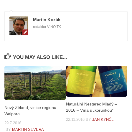
Martin Kozák
redaktor VINO.TK
YOU MAY ALSO LIKE...
Naturální Nestarec Mladý –
Nový Zéland, vinice regionu
2016 – Vína s „korunkou“
Waipara
22.11.2016
BY
JAN KYNČL
29.7.2016
BY
MARTIN SEVERA