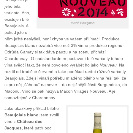
jeho bílá
varianta. Ano,
existuje i bílé
Mladé Beaujolais
Beaujolais. A
pokud jste o
něm ještě neslyšeli, není chyba ve vašem přijímači. Produkce
Beaujolais blanc nezabírá více než 3% vinné produkce regionu.
Odrůda Gamay si tak dává pauzu a na scénu přichází
Chardonnay. O nadstandardním postavení bílé varianty tohoto
vína svědčí fakt, že není povoleno vyrábět ho jako
Nouveau.
Na
rozdíl od tradičné červené a také poněkud raritní růžové varianty
Beaujolais. Zdejší vinaři potřebu mladého bílého vína řeší tak, že
si pro něj „šáhnou“ na sever – do nejjižnější části Burgundska, do
Maconu. Víno se pak nazývá Macon Villages Nouveau. A je
samozřejmě z Chardonnay.
Jako ukázkový příklad bílého
Beaujolais blanc
jsem zvolil
víno z
Château des
Jacques
, které patří pod