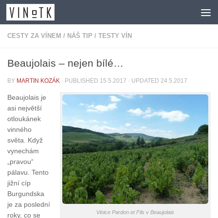
Skip to content
CESTY ZA VÍNEM
/
NÁŠ TIP
/
TESTY VÍN
Beaujolais – nejen bílé…
BY
MARTIN KOZÁK
· PUBLISHED
15.5.2017
· UPDATED
24.5.2017
Beaujolais je
asi největší
otloukánek
vinného
světa. Když
vynechám
„pravou“
pálavu. Tento
jižní cíp
Burgundska
je za poslední
Vinice Pardon et Fils v Beaujolais
roky, co se