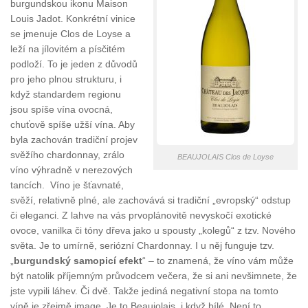
burgundskou ikonu Maison
Louis Jadot. Konkrétní vinice
se jmenuje Clos de Loyse a
leží na jílovitém a písčitém
podloží. To je jeden z důvodů
pro jeho plnou strukturu, i
když standardem regionu
jsou spíše vína ovocná,
chuťově spíše užší vína. Aby
byla zachován tradiční projev
svěžího chardonnay, zrálo
BEAUJOLAIS Clos de Loyse
víno výhradně v nerezových
tancích. Víno je šťavnaté,
svěží, relativně plné, ale zachovává si tradiční „evropský“ odstup
či eleganci. Z lahve na vás prvoplánovitě nevyskočí exotické
ovoce, vanilka či tóny dřeva jako u spousty „kolegů“ z tzv. Nového
světa. Je to umírně, seriózní Chardonnay. I u něj funguje tzv.
„
burgundský samopicí efekt
“ – to znamená, že víno vám může
být natolik příjemným průvodcem večera, že si ani nevšimnete, že
jste vypili láhev. Či dvě. Takže jediná negativní stopa na tomto
víně je zřejmě image. Je to Beaujolais, i když bílé. Není to