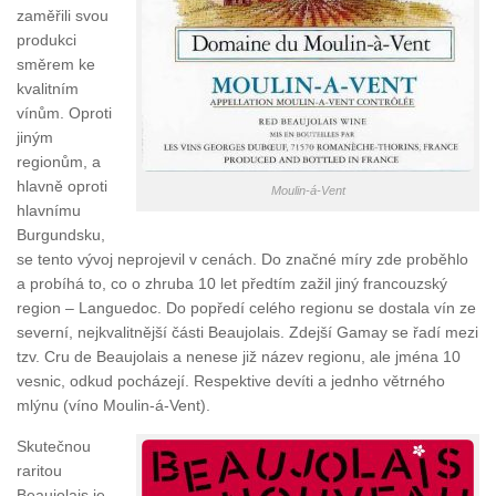
zaměřili svou
produkci
směrem ke
kvalitním
vínům. Oproti
jiným
regionům, a
hlavně oproti
Moulin-á-Vent
hlavnímu
Burgundsku,
se tento vývoj neprojevil v cenách. Do značné míry zde proběhlo
a probíhá to, co o zhruba 10 let předtím zažil jiný francouzský
region – Languedoc. Do popředí celého regionu se dostala vín ze
severní, nejkvalitnější části Beaujolais. Zdejší Gamay se řadí mezi
tzv. Cru de Beaujolais a nenese již název regionu, ale jména 10
vesnic, odkud pocházejí. Respektive devíti a jednho větrného
mlýnu (víno Moulin-á-Vent).
Skutečnou
raritou
Beaujolais je