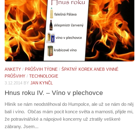
ANKETY
/
PRŮŠVIH TÝDNE
/
ŠPATNÝ KOREK ANEB VINNÉ
PRŮŠVIHY
/
TECHNOLOGIE
3.12.2014
BY
JAN KYNČL
Hnus roku IV. – Víno v plechovce
Hliník se nám neodstěhoval do Humpolce, ale už se nám do něj
balí i víno. Občas mám pocit konce světa a marnosti, přijde mi,
že potravinářské a nápojové koncerny už ztratily veškeré
zábrany. Jsem...