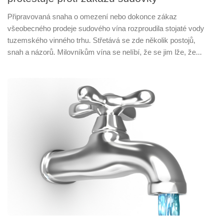
Připravovaná snaha o omezení nebo dokonce zákaz
všeobecného prodeje sudového vína rozproudila stojaté vody
tuzemského vinného trhu. Střetává se zde několik postojů,
snah a názorů. Milovníkům vína se nelíbí, že se jim lže, že...