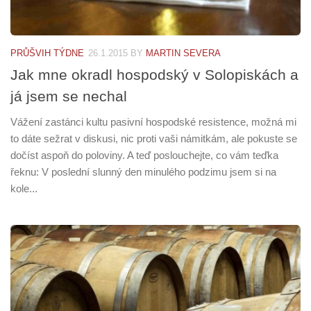
PRŮŠVIH TÝDNE
26.1.2015
BY
MARTIN SEVERA
Jak mne okradl hospodský v Solopiskách a
já jsem se nechal
Vážení zastánci kultu pasivní hospodské resistence, možná mi
to dáte sežrat v diskusi, nic proti vaši námitkám, ale pokuste se
dočíst aspoň do poloviny. A teď poslouchejte, co vám teďka
řeknu: V poslední slunný den minulého podzimu jsem si na
kole...