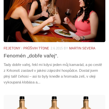
FEJETONY
/
PRŮŠVIH TÝDNE
2.6.2015
BY
MARTIN SEVERA
Fenomén „dobře vařej“.
Tady dobře vařej, řekl mi kdysi jeden můj kamarád, a po cestě
z Krkonoš zastavil v jakési zájezdní hospůdce. Dostal jsem
plný talíř čehosi – asi to byly knedle a hromada zelí, v oleji
vykoupaná klobása a...