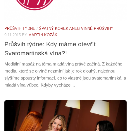
PRŮŠVIH TÝDNE
/
ŠPATNÝ KOREK ANEB VINNÉ PRŮŠVIHY
9.11.2015
BY
MARTIN KOZÁK
Průšvih týdne: Kdy máme otevřít
Svatomartinská vína?!
Mediální masáž na téma mladá vína právě začíná. Z každého
media, které se o víně nezmíní jak je rok dlouhý, najednou
slyšíme spousty informací, co to vlastně jsou svatomartinská a
mladá vína vůbec. Kdyby vycházel...