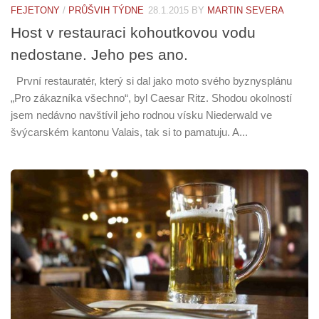
FEJETONY
/
PRŮŠVIH TÝDNE
28.1.2015
BY
MARTIN SEVERA
Host v restauraci kohoutkovou vodu
nedostane. Jeho pes ano.
První restauratér, který si dal jako moto svého byznysplánu
„Pro zákazníka všechno“, byl Caesar Ritz. Shodou okolností
jsem nedávno navštívil jeho rodnou vísku Niederwald ve
švýcarském kantonu Valais, tak si to pamatuju. A...