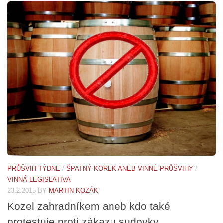
PRŮŠVIH TÝDNE
/
ŠPATNÝ KOREK ANEB VINNÉ PRŮŠVIHY
/
VINNÁ-LEGISLATIVA
23.2.2015
BY
MARTIN KOZÁK
Kozel zahradníkem aneb kdo také
protestuje proti zákazu sudovky