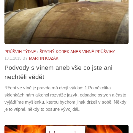
PRŮŠVIH TÝDNE
/
ŠPATNÝ KOREK ANEB VINNÉ PRŮŠVIHY
13.1.2015
BY
MARTIN KOZÁK
Podvody s vínem aneb vše co jste ani
nechtěli vědět
Rčení ve víně je pravda má dvojí výklad: 1.Po několika
sklenkách nám alkohol rozváže jazyk, odpadne ostych a často
vyjádříme myšlenku, kterou bychom jinak drželi v sobě. Někdy
je to vtipné, někdy to posune vývoj dál...