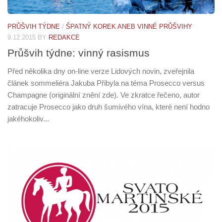
PRŮŠVIH TÝDNE
/
ŠPATNÝ KOREK ANEB VINNÉ PRŮŠVIHY
9.12.2015
BY
REDAKCE
Průšvih týdne: vinný rasismus
Před několika dny on-line verze Lidových novin, zveřejnila
článek sommeliéra Jakuba Přibyla na téma Prosecco versus
Champagne (originální znění zde). Ve zkratce řečeno, autor
zatracuje Prosecco jako druh šumivého vína, které není hodno
jakéhokoliv...