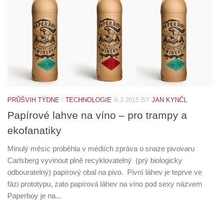
PRŮŠVIH TÝDNE
/
TECHNOLOGIE
6.3.2015
BY
JAN KYNČL
Papírové lahve na víno – pro trampy a
ekofanatiky
Minulý měsíc proběhla v médiích zpráva o snaze pivovaru
Carlsberg vyvinout plně recyklovatelný (prý biologicky
odbouratelný) papírový obal na pivo. Pivní láhev je teprve ve
fázi prototypu, zato papírová láhev na víno pod sexy názvem
Paperboy je na...