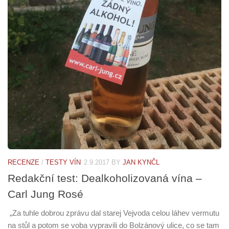
RECENZE
/
TESTY VÍN
2.9.2017
BY
JAN KYNČL
Redakční test: Dealkoholizovaná vína –
Carl Jung Rosé
„Za tuhle dobrou zprávu dal starej Vejvoda celou láhev vermutu
na stůl a potom se voba vypravili do Bolzánový ulice, co se tam