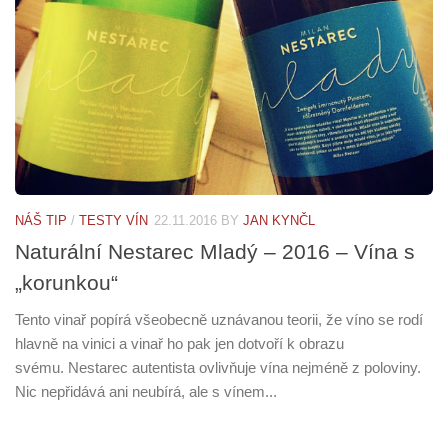
NÁŠ TIP
/
TESTY VÍN
22.11.2016
BY
JAN KYNČL
Naturální Nestarec Mladý – 2016 – Vína s
„korunkou“
Tento vinař popírá všeobecně uznávanou teorii, že víno se rodí
hlavně na vinici a vinař ho pak jen dotvoří k obrazu
svému. Nestarec autentista ovlivňuje vína nejméně z poloviny.
Nic nepřidává ani neubírá, ale s vínem...