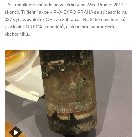
Třetí ročník mezinárodního veletrhu vína Wine Prague 2017
skončil. Třídenní akce v PVA EXPO PRAHA se zúčastnilo na
337 vystavovatelů z ČR i ze zahraničí. Na 8460 návštěvníků
z oblasti HORECA, importérů, distributorů, sommelierů,
obchodníků...