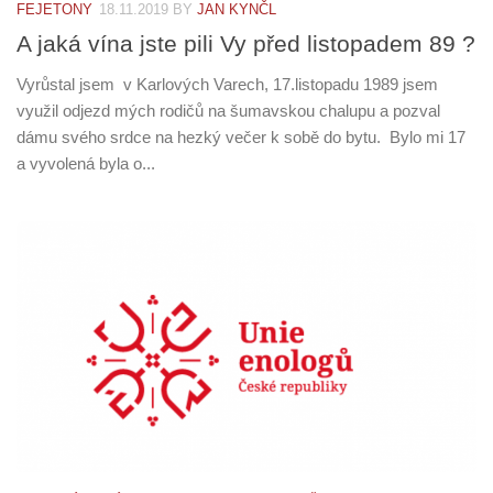
FEJETONY
18.11.2019
BY
JAN KYNČL
A jaká vína jste pili Vy před listopadem 89 ?
Vyrůstal jsem v Karlových Varech, 17.listopadu 1989 jsem
využil odjezd mých rodičů na šumavskou chalupu a pozval
dámu svého srdce na hezký večer k sobě do bytu. Bylo mi 17
a vyvolená byla o...