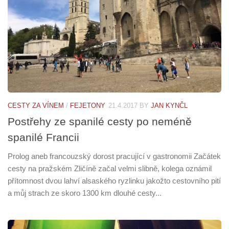
CESTY ZA VÍNEM
/
FEJETONY
21.4.2017
BY
JAN KYNČL
Postřehy ze spanilé cesty po neméně
spanilé Francii
Prolog aneb francouzský dorost pracující v gastronomii Začátek
cesty na pražském Zličíně začal velmi slibně, kolega oznámil
přítomnost dvou lahví alsaského ryzlinku jakožto cestovního pití
a můj strach ze skoro 1300 km dlouhé cesty...