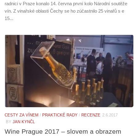
radnici v Praze konalo 14. června první kolo Národní soutěže
vín. Z vinařské oblasti Čechy se ho zúčastnilo 25 vinařů s e
15...
CESTY ZA VÍNEM
/
PRAKTICKÉ RADY
/
RECENZE
2.6.2017
BY
JAN KYNČL
Wine Prague 2017 – slovem a obrazem