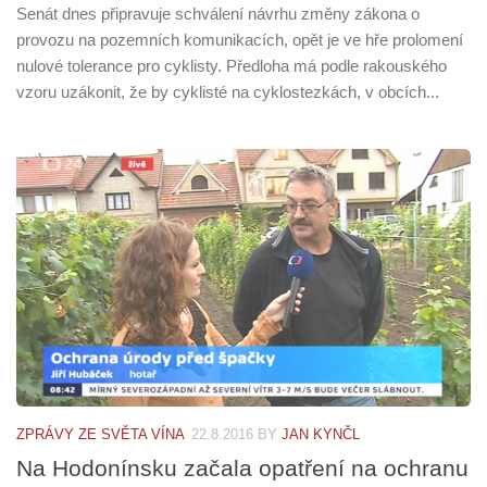
Senát dnes připravuje schválení návrhu změny zákona o
provozu na pozemních komunikacích, opět je ve hře prolomení
nulové tolerance pro cyklisty. Předloha má podle rakouského
vzoru uzákonit, že by cyklisté na cyklostezkách, v obcích...
ZPRÁVY ZE SVĚTA VÍNA
22.8.2016
BY
JAN KYNČL
Na Hodonínsku začala opatření na ochranu