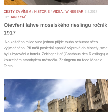
CESTY ZA VÍNEM
/
HISTORIE
/
VIDEA
/
WINEGEAR
3.5.2017
BY
JAN KYNČL
Otevření lahve moselského rieslingu ročník
1917
Na každého milce vína jednou přijde touha ochutnat něco
výjimečného. Při naší poslední spanilé výpravě do Mosely jsme
byli ubytováni v hotelu Zeltinger Hof (Gasthaus des Rieslings) v
kouzelném starobylém městečku Zeltingenu na řece Mosele.
Tento...