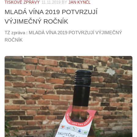
TISKOVÉ ZPRÁVY
11.11.2019
BY
JAN KYNČL
MLADÁ VÍNA 2019 POTVRZUJÍ
VÝJIMEČNÝ ROČNÍK
TZ zpráva : MLADÁ VÍNA 2019 POTVRZUJÍ VÝJIMEČNÝ
ROČNÍK