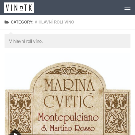
Skip to content
CATEGORY:
V HLAVNÍ ROLI VÍNO
V hlavní roli víno.