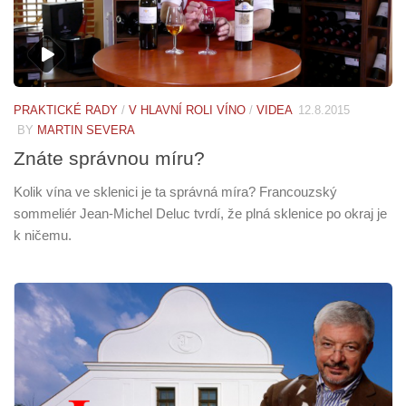
PRAKTICKÉ RADY
/
V HLAVNÍ ROLI VÍNO
/
VIDEA
12.8.2015
BY
MARTIN SEVERA
Znáte správnou míru?
Kolik vína ve sklenici je ta správná míra? Francouzský
sommeliér Jean-Michel Deluc tvrdí, že plná sklenice po okraj je
k ničemu.