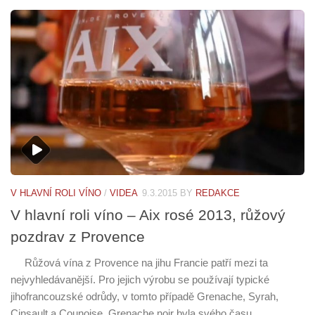
V HLAVNÍ ROLI VÍNO
/
VIDEA
9.3.2015
BY
REDAKCE
V hlavní roli víno – Aix rosé 2013, růžový
pozdrav z Provence
Růžová vína z Provence na jihu Francie patří mezi ta
nejvyhledávanější. Pro jejich výrobu se používají typické
jihofrancouzské odrůdy, v tomto případě Grenache, Syrah,
Cinsault a Counoise. Grenache noir byla svého času