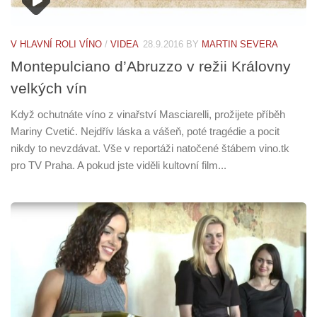
V HLAVNÍ ROLI VÍNO
/
VIDEA
28.9.2016
BY
MARTIN SEVERA
Montepulciano d’Abruzzo v režii Královny
velkých vín
Když ochutnáte víno z vinařství Masciarelli, prožijete příběh
Mariny Cvetić. Nejdřív láska a vášeň, poté tragédie a pocit
nikdy to nevzdávat. Vše v reportáži natočené štábem vino.tk
pro TV Praha. A pokud jste viděli kultovní film...