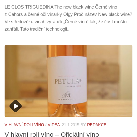
LE CLOS TRIGUEDINA The new black wine Černé víno
z Cahors a černé oči vinařky Olgy Proč název New black wine?
Ve středověku vinaři vyráběli „Černé víno“ tak, že část moštu
zahřáli. Tuto tradiční technologii...
V HLAVNÍ ROLI VÍNO
/
VIDEA
21.1.2015
BY
REDAKCE
V hlavní roli víno – Oficiální víno