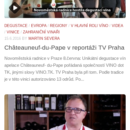
DEGUSTACE
/
EVROPA
/
REGIONY
/
V HLAVNÍ ROLI VÍNO
/
VIDEA
/
VINICE
/
ZAHRANIČNÍ VINAŘI
15.6.2016
BY
MARTIN SEVERA
Châteauneuf-du-Pape v reportáži TV Praha
Novoměstská radnice v Praze 8.června: Unikátní degustace vín
apelace Châteauneuf- du-Pape pořádaná společností VINO dot
TK, jinými slovy VINO.TK. TV Praha byla při tom. Podle tradice
je v této vinici autorizováno 13 odrůd. Po...