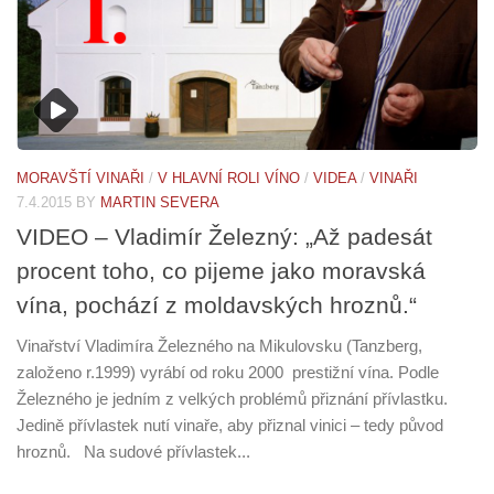
MORAVŠTÍ VINAŘI
/
V HLAVNÍ ROLI VÍNO
/
VIDEA
/
VINAŘI
7.4.2015
BY
MARTIN SEVERA
VIDEO – Vladimír Železný: „Až padesát
procent toho, co pijeme jako moravská
vína, pochází z moldavských hroznů.“
Vinařství Vladimíra Železného na Mikulovsku (Tanzberg,
založeno r.1999) vyrábí od roku 2000 prestižní vína. Podle
Železného je jedním z velkých problémů přiznání přívlastku.
Jedině přívlastek nutí vinaře, aby přiznal vinici – tedy původ
hroznů. Na sudové přívlastek...