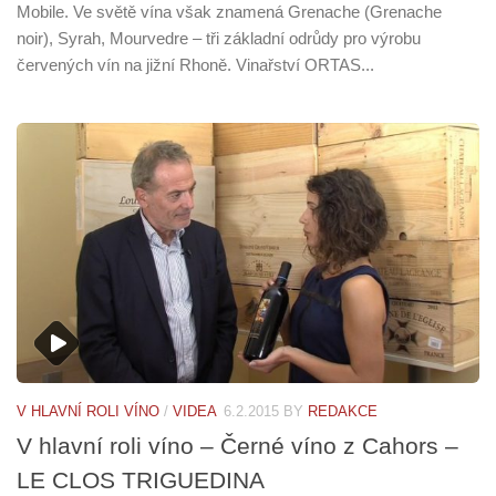
Mobile. Ve světě vína však znamená Grenache (Grenache
noir), Syrah, Mourvedre – tři základní odrůdy pro výrobu
červených vín na jižní Rhoně. Vinařství ORTAS...
V HLAVNÍ ROLI VÍNO
/
VIDEA
6.2.2015
BY
REDAKCE
V hlavní roli víno – Černé víno z Cahors –
LE CLOS TRIGUEDINA