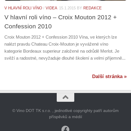
V HLAVNÍ ROLI VÍNO
/
VIDEA
15.1.2015
BY
REDAKCE
V hlavní roli víno – Croix Mouton 2012 +
Confession 2010
Croix Mouton 2012 + Confession 2010 Vína, ve kterých lze
nalézt pravdu Chateau Croix-Mouton je vyvážené víno
kategorie Bordeaux superieur založené na odrůdě Merlot. Je
svěží a radostné, nevyžaduje dlouhé školení a velmi příjemně...
Další stránka »
© Vino DOT TK s.r.o. , jednotlivé copyrighty patří autorům
příspěvků a médií