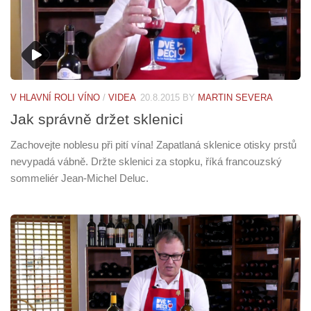
V HLAVNÍ ROLI VÍNO
/
VIDEA
20.8.2015
BY
MARTIN SEVERA
Jak správně držet sklenici
Zachovejte noblesu při pití vína! Zapatlaná sklenice otisky prstů
nevypadá vábně. Držte sklenici za stopku, říká francouzský
sommeliér Jean-Michel Deluc.