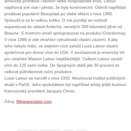
americké prohibice i během velké hospodářské krize. Latour
naplňoval své vize i přesto, že byly kontroverzní. Odmítl například
prodávat populární Beaujolais po slabé sklizni v roce 1980.
Vysloužil si za to velkou kritiku. O rok později se rozhodl
expandovat do oblasti Ardèche, necelých 300 kilometrů jižné od
Beaune. S místními vinaři spolupracoval na produkci Chardonnay.
V roce 1986 si zde vinařství vybudovalo vlastní zázemí. A aby
toho nebylo málo, ve stejném roce založil Louis Latour vlastní
společnost pro dovoz vína do USA. V současnosti je americký trh
pro vinařství Maison Latour nejdůležitější. Celkem Latour vyváží
víno do 125 zemí světa. Do Spojených států jde 30 procent ze
celkové půlmilionové roční produkce.
Louis Latour se narodil v roce 1932. Absolvoval Institut politických
studií v Paříží. Jeho spolužákem byl například tehdy ještě budoucí
francouzský prezident Jacques Chirac.
Zdroj:
Winespectator.com