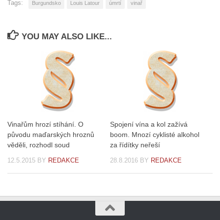
Tags:
Burgundsko
Louis Latour
úmrtí
vinař
YOU MAY ALSO LIKE...
Vinařům hrozí stíhání. O
Spojení vína a kol zažívá
původu maďarských hroznů
boom. Mnozí cyklisté alkohol
věděli, rozhodl soud
za řídítky neřeší
12.5.2015
BY
REDAKCE
28.8.2016
BY
REDAKCE