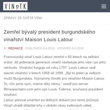
Skip to content
ZPRÁVY ZE SVĚTA VÍNA
Zemřel bývalý president burgundského
vinařství Maison Louis Latour
BY
REDAKCE
· PUBLISHED
8.4.2016
· UPDATED
8.4.2016
Francouzský vinař Louis Latour zemřel v 83 letech na selhání
srdce. Již jedenáctá generace vinařů následuje jeho vize i po jeho
odchodu. Vinařství funguje od roku 1797. Louis Latour vedl
slavné vinařství v letech 1958 až 1998. „Byl to jeden je velkých
mužů Burgundska. Významný člověk pro vinařství Maison Latour.
To, čím jsme nyní, máme díky němu,“ uvedl pro server
Winespectator.com jeho syn Louis- Fabrice, současný president
vinařství.
Latour převzal vinařství po těžkých dobách pro tento průmysl.
Vinaři ztratili důležité trhy v období obou světových válek,