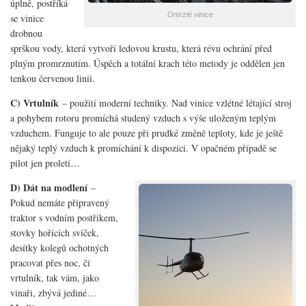
úplně, postříká
Omrzlé vinice
se vinice
drobnou
sprškou vody, která vytvoří ledovou krustu, která révu ochrání před
plným promrznutím. Úspěch a totální krach této metody je oddělen jen
tenkou červenou linii.
C) Vrtulník
– použití moderní techniky. Nad vinice vzlétné létající stroj
a pohybem rotoru promíchá studený vzduch s výše uloženým teplým
vzduchem. Funguje to ale pouze při prudké změně teploty, kde je ještě
nějaký teplý vzduch k promíchání k dispozici. V opačném případě se
pilot jen proletí…
D) Dát na modlení
–
Pokud nemáte připravený
traktor s vodním postřikem,
stovky hořících svíček,
desítky kolegů ochotných
pracovat přes noc, či
vrtulník, tak vám, jako
vinaři, zbývá jediné…