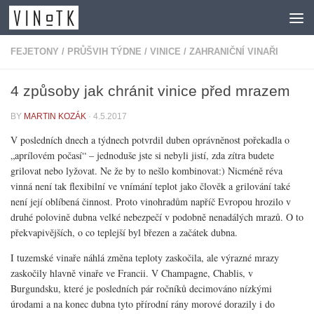
Skip to content
FEJETONY
/
PRŮŠVIH TÝDNE
/
VINICE
/
ZAHRANIČNÍ VINAŘI
4 způsoby jak chránit vinice před mrazem
BY
MARTIN KOZÁK
·
4.5.2017
V posledních dnech a týdnech potvrdil duben oprávněnost pořekadla o
„aprílovém počasí“ – jednoduše jste si nebyli jistí, zda zítra budete
grilovat nebo lyžovat. Ne že by to nešlo kombinovat:) Nicméně réva
vinná není tak flexibilní ve vnímání teplot jako člověk a grilování také
není její oblíbená činnost. Proto vinohradům napříč Evropou hrozilo v
druhé polovině dubna velké nebezpečí v podobně nenadálých mrazů. O to
překvapivějších, o co teplejší byl březen a začátek dubna.
I tuzemské vinaře náhlá změna teploty zaskočila, ale výrazné mrazy
zaskočily hlavně vinaře ve Francii. V Champagne, Chablis, v
Burgundsku, které je posledních pár ročníků decimováno nízkými
úrodami a na konec dubna tyto přírodní rány morové dorazily i do