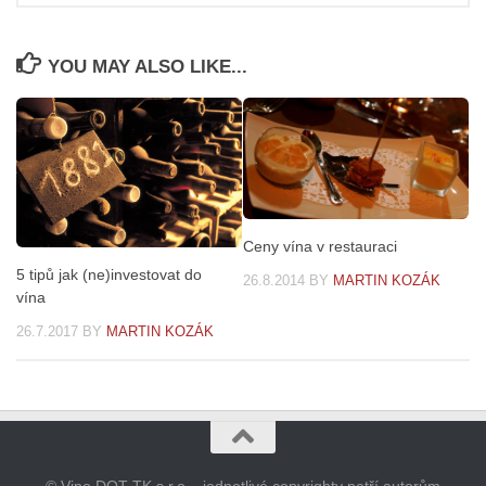
YOU MAY ALSO LIKE...
Ceny vína v restauraci
5 tipů jak (ne)investovat do
26.8.2014
BY
MARTIN KOZÁK
vína
26.7.2017
BY
MARTIN KOZÁK
© Vino DOT TK s.r.o. , jednotlivé copyrighty patří autorům