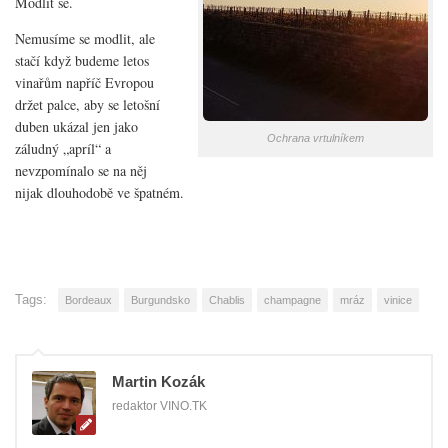
Modlit se.
Nemusíme se modlit, ale
stačí když budeme letos
vinařům napříč Evropou
držet palce, aby se letošní
duben ukázal jen jako
Ochrana vrtulníkem
záludný „apríl“ a
nevzpomínalo se na něj
nijak dlouhodobě ve špatném.
Tags:
Bordeaux
Burgundsko
Chablis
champagne
mráz
vinice
Martin Kozák
redaktor VINO.TK