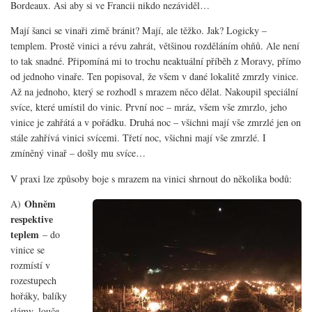
Bordeaux. Asi aby si ve Francii nikdo nezáviděl…
Mají šanci se vinaři zimě bránit? Mají, ale těžko. Jak? Logicky –
templem. Prostě vinici a révu zahrát, většinou rozděláním ohňů. Ale není
to tak snadné. Připomíná mi to trochu neaktuální příběh z Moravy, přímo
od jednoho vinaře. Ten popisoval, že všem v dané lokalitě zmrzly vinice.
Až na jednoho, který se rozhodl s mrazem něco dělat. Nakoupil speciální
svíce, které umístil do vinic. První noc – mráz, všem vše zmrzlo, jeho
vinice je zahřátá a v pořádku. Druhá noc – všichni mají vše zmrzlé jen on
stále zahřívá vinici svícemi. Třetí noc, všichni mají vše zmrzlé. I
zmíněný vinař – došly mu svíce…
V praxi lze způsoby boje s mrazem na vinici shrnout do několika bodů:
Ohněm
A)
respektive
teplem
– do
vinice se
rozmístí v
rozestupech
hořáky, balíky
slámy, louče,