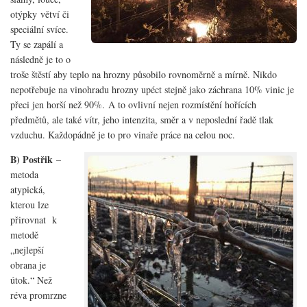
otýpky
větví či
speciální svíce.
Ty se zapálí a
následně je to o
troše štěstí aby teplo na hrozny působilo rovnoměrně a mírně. Nikdo
nepotřebuje na vinohradu hrozny upéct stejně jako záchrana 10% vinic je
přeci jen horší než 90%. A to ovlivní nejen rozmístění hořících
předmětů, ale také vítr, jeho intenzita, směr a v neposlední řadě tlak
vzduchu. Každopádně je to pro vinaře práce na celou noc.
B) Postřik
–
metoda
atypická,
kterou lze
přirovnat k
metodě
„nejlepší
obrana je
útok.“ Než
réva promrzne