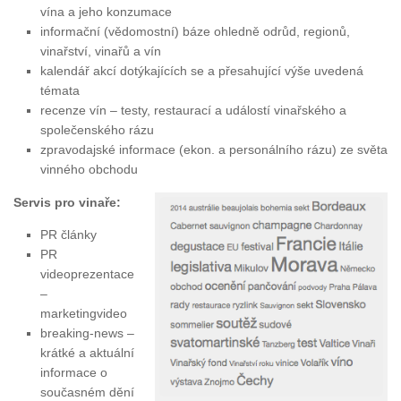
vína a jeho konzumace
informační (vědomostní) báze ohledně odrůd, regionů,
vinařství, vinařů a vín
kalendář akcí dotýkajících se a přesahující výše uvedená
témata
recenze vín – testy, restaurací a událostí vinařského a
společenského rázu
zpravodajské informace (ekon. a personálního rázu) ze světa
vinného obchodu
Servis pro vinaře:
PR články
PR
videoprezentace
–
marketingvideo
breaking-news –
krátké a aktuální
informace o
současném dění