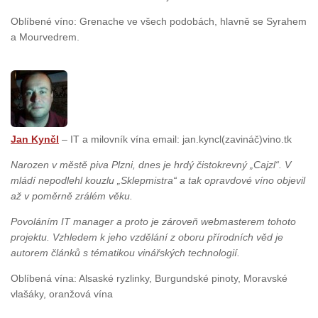
Oblíbené víno: Grenache ve všech podobách, hlavně se Syrahem
a Mourvedrem.
Jan Kynčl
– IT a milovník vína email: jan.kyncl(zavináč)vino.tk
Narozen v městě piva Plzni, dnes je hrdý čistokrevný „Cajzl“. V
mládí nepodlehl kouzlu „Sklepmistra“ a tak opravdové víno objevil
až v poměrně zrálém věku.
Povoláním IT manager a proto je zároveň webmasterem tohoto
projektu. Vzhledem k jeho vzdělání z oboru přírodních věd je
autorem článků s tématikou vinářských technologií.
Oblíbená vína: Alsaské ryzlinky, Burgundské pinoty, Moravské
vlašáky, oranžová vína