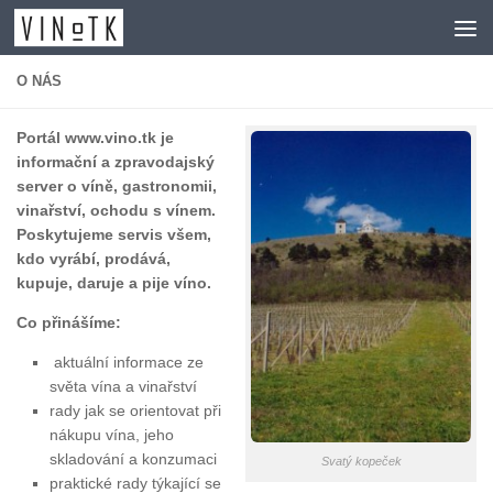
Skip to content
O NÁS
Portál www.vino.tk je
informační a zpravodajský
server o víně, gastronomii,
vinařství, ochodu s vínem.
Poskytujeme servis všem,
kdo vyrábí, prodává,
kupuje, daruje a pije víno.
Co přinášíme:
aktuální informace ze
světa vína a vinařství
rady jak se orientovat při
nákupu vína, jeho
skladování a konzumaci
Svatý kopeček
praktické rady týkající se