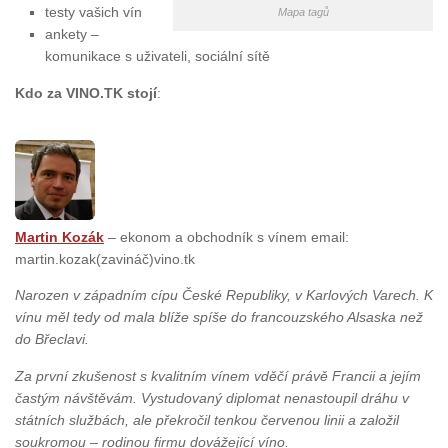
testy vašich vín
Mapa tagů
ankety –
komunikace s uživateli, sociální sítě
Kdo za VINO.TK stojí
:
Martin Kozák
– ekonom a obchodník s vínem email:
martin.kozak(zavináč)vino.tk
Narozen v západním cípu České Republiky, v Karlových Varech. K
vínu měl tedy od mala blíže spíše do francouzského Alsaska než
do Břeclavi.
Za první zkušenost s kvalitním vínem vděčí právě Francii a jejím
častým návštěvám. Vystudovaný diplomat nenastoupil dráhu v
státních službách, ale překročil tenkou červenou linii a založil
soukromou – rodinou firmu dovážející víno.