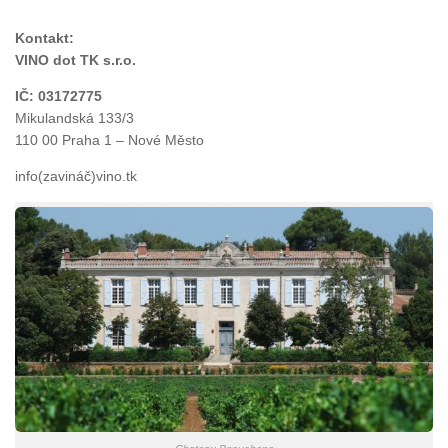
Kontakt:
VINO dot TK s.r.o.
IČ:
03172775
Mikulandská 133/3
110 00 Praha 1 – Nové Město
info(zavináč)vino.tk