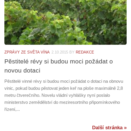
ZPRÁVY ZE SVĚTA VÍNA
2.10.2015
BY
REDAKCE
Pěstitelé révy si budou moci požádat o
novou dotaci
Pěstitelé vinné révy si budou moci požádat o dotaci na obnovu
vinic, pokud budou pěstovat jeden keř na ploše maximálně 2,8
metru čtverečního. Novelu vládní vyhlášky nyní poslalo
ministerstvo zemědělství do meziresortního připomínkového
řízení,...
Další stránka »