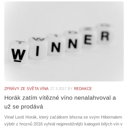
ZPRÁVY ZE SVĚTA VÍNA
27.3.2017
BY
REDAKCE
Horák zatím vítězné víno nenalahvoval a
už se prodává
Vinař Leoš Horák, který začátkem března se svým Hibernalem
výběr z hroznů 2016 vyhrál nejprestižnější kategorii bílých vín v