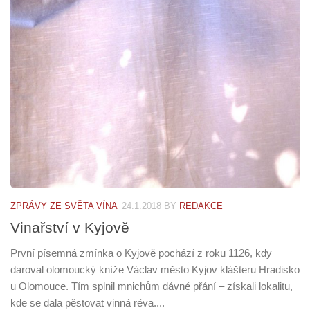
ZPRÁVY ZE SVĚTA VÍNA
24.1.2018
BY
REDAKCE
Vinařství v Kyjově
První písemná zmínka o Kyjově pochází z roku 1126, kdy
daroval olomoucký kníže Václav město Kyjov klášteru Hradisko
u Olomouce. Tím splnil mnichům dávné přání – získali lokalitu,
kde se dala pěstovat vinná réva....