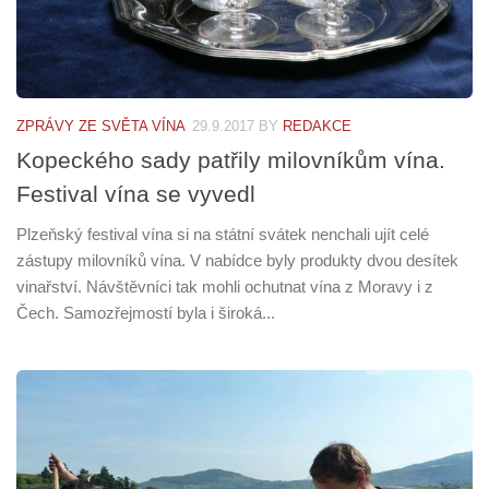
ZPRÁVY ZE SVĚTA VÍNA
29.9.2017
BY
REDAKCE
Kopeckého sady patřily milovníkům vína.
Festival vína se vyvedl
Plzeňský festival vína si na státní svátek nenchali ujít celé
zástupy milovníků vína. V nabídce byly produkty dvou desítek
vinařství. Návštěvníci tak mohli ochutnat vína z Moravy i z
Čech. Samozřejmostí byla i široká...