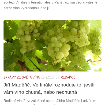
soutěži Vinalies Internationales v Paříži, už má třetinu vítězné
šarže vína vyprodanou, a to ji...
ZPRÁVY ZE SVĚTA VÍNA
15.2.2017
BY
REDAKCE
Jiří Maděřič: Ve finále rozhoduje to, jestli
vám víno chutná, nebo nechutná
Rodinné vinařství založené otcem Jiřího Maděřiče Ludvíkem