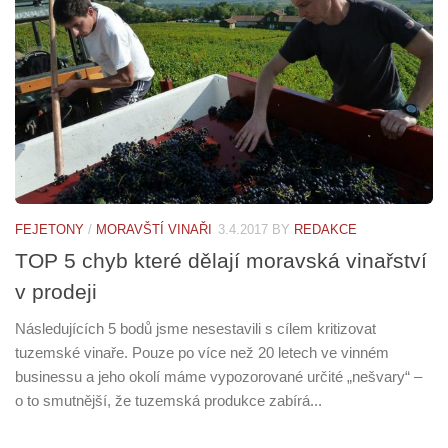
FEJETONY
/
MORAVŠTÍ VINAŘI
3.4.2017
BY
REDAKCE
TOP 5 chyb které dělají moravská vinařství
v prodeji
Následujících 5 bodů jsme nesestavili s cílem kritizovat
tuzemské vinaře. Pouze po více než 20 letech ve vinném
businessu a jeho okolí máme vypozorované určité „nešvary“ –
o to smutnější, že tuzemská produkce zabírá...