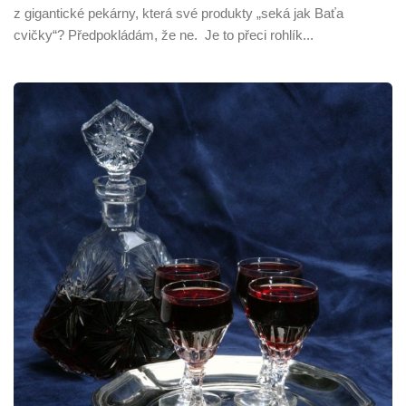
z gigantické pekárny, která své produkty „seká jak Baťa
cvičky“? Předpokládám, že ne. Je to přeci rohlík...