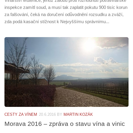
Vinařství Mutěnice, jehož žalobu proti rozhodnutí potravinářské
inspekce zamítl soud, a musí tak zaplatit pokutu 900 tisíc korun
za falšování, čeká na doručení odůvodnění rozsudku a zváží,
zda podá kasační stížnost k Nejvyššímu správnímu...
CESTY ZA VÍNEM
20.6.2016
BY
MARTIN KOZÁK
Morava 2016 – zpráva o stavu vína a vinic