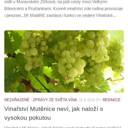
sídlí v Moravském Žižkově, na půli cesty mezi Velkými
Bílovicemi a Prušánkami. Kromě vinařství zde rodina provozuje
i penzion. Jiří Maděřič zastává i funkci ve vedení Vinařské...
NEZAŘAZENÉ
/
ZPRÁVY ZE SVĚTA VÍNA
16.9.2016
BY
REDAKCE
Vinařství Mutěnice neví, jak naloží s
vysokou pokutou