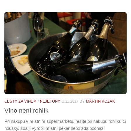
CESTY ZA VÍNEM
/
FEJETONY
1.11.2017
BY
MARTIN KOZÁK
Víno není rohlík
Při nákupu v místním supermarketu, řešíte při nákupu rohlíku či
housky, zda jí vyrobil místní pekař nebo zda pochází