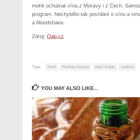
mohli ochutnat vína z Moravy i z Čech. Samozře
program. Nechybělo tak povídání o vínu a vin
a Moodshake.
Zdroj:
Qap.cz
Tags:
Plzeň
Plzeňský Festival
Státní Svátek
vinařství
YOU MAY ALSO LIKE...