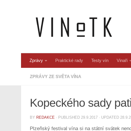
Skip to content
Zprávy
Praktické rady
Testy vín
Vinaři
ZPRÁVY ZE SVĚTA VÍNA
Kopeckého sady patři
BY
REDAKCE
· PUBLISHED
29.9.2017
· UPDATED
28.9.
Plzeňský festival vína si na státní svátek nen