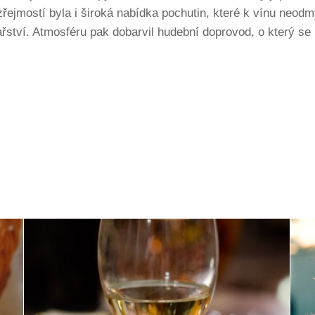
jmostí byla i široká nabídka pochutin, které k vínu neodmysl
ařství. Atmosféru pak dobarvil hudební doprovod, o který s