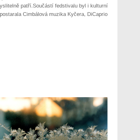
itelně patří.Součástí fedstivalu byl i kulturní
e postarala Cimbálová muzika Kyčera, DiCaprio