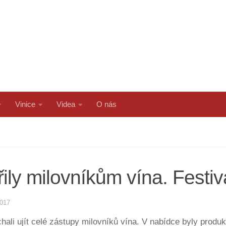
Vinice
Videa
O nás
ly milovníkům vína. Festiv
2017
chali ujít celé zástupy milovníků vína. V nabídce byly produ