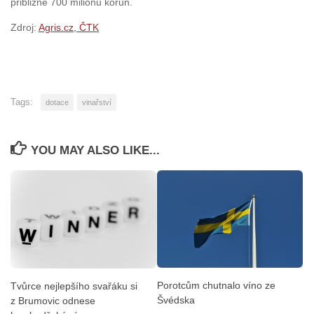
přibližně 700 milionů korun.
Zdroj:
Agris.cz, ČTK
Tags:
dotace
vinařství
YOU MAY ALSO LIKE...
Porotcům chutnalo víno ze
Tvůrce nejlepšího svařáku si
Švédska
z Brumovic odnese