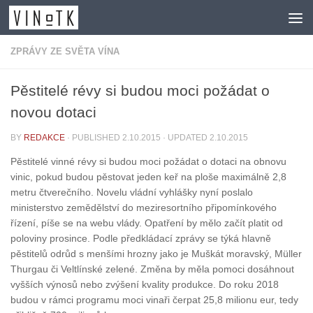
Skip to content
ZPRÁVY ZE SVĚTA VÍNA
Pěstitelé révy si budou moci požádat o
novou dotaci
BY
REDAKCE
· PUBLISHED
2.10.2015
· UPDATED
2.10.2015
Pěstitelé vinné révy si budou moci požádat o dotaci na obnovu
vinic, pokud budou pěstovat jeden keř na ploše maximálně 2,8
metru čtverečního. Novelu vládní vyhlášky nyní poslalo
ministerstvo zemědělství do meziresortního připomínkového
řízení, píše se na webu vlády. Opatření by mělo začít platit od
poloviny prosince. Podle předkládací zprávy se týká hlavně
pěstitelů odrůd s menšími hrozny jako je Muškát moravský, Müller
Thurgau či Veltlínské zelené. Změna by měla pomoci dosáhnout
vyšších výnosů nebo zvýšení kvality produkce. Do roku 2018
budou v rámci programu moci vinaři čerpat 25,8 milionu eur, tedy