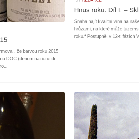
BY
REDAKCE
Hnus roku: Díl I. – Sk
Snaha najít kvalitní vína na naš
hrůzami, na které může tuzemský
roku.“ Postupně, v 12-ti fázích 
015
rmovali, že barvou roku 2015
víno DOC (denominazione di
o...