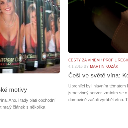
CESTY ZA VÍNEM
/
PROFIL REG
4.1.2016
BY
MARTIN KOZÁK
Češi ve světě vína: 
Uprchlíci byli hlavním tématem 
ské motivy
jsme vinný server, zmíním se o 
domovině začali vyrábět víno. Tě
vína. Ano, i tady platí obchodní
it malý článek s několika