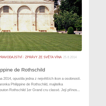
PRAVODAJSTVÍ
/
ZPRÁVY ZE SVĚTA VÍNA
25.8.2014
ippine de Rothschild
a 2014, opustila jedna z největších ikon a osobností.
ronka Philippine de Rothschild, majitelka
on Rothschild 1er Grand cru classé. Její přínos...