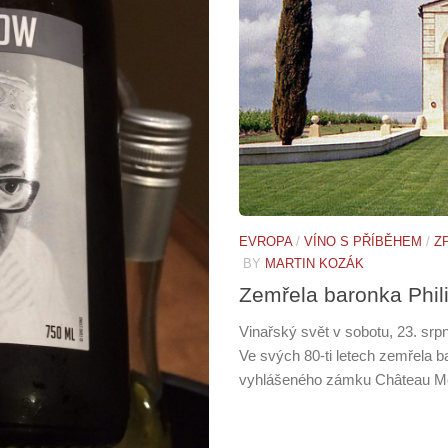
EVROPA
/
VÍNO S PŘÍBĚHEM
/
Z
BY
MARTIN KOZÁK
Zemřela baronka Phil
Vinařský svět v sobotu, 23. srpn
Ve svých 80-ti letech zemřela ba
vyhlášeného zámku Château Mout