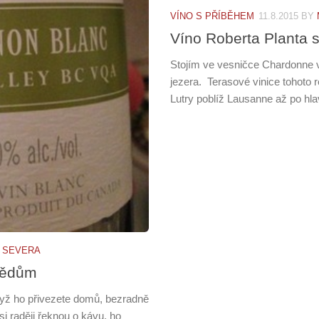
VÍNO S PŘÍBĚHEM
11.8.2015
BY
Víno Roberta Planta
Stojím ve vesničce Chardonne 
jezera. Terasové vinice tohoto 
Lutry poblíž Lausanne až po hla
 SEVERA
vědům
Když ho přivezete domů, bezradně
si raději řeknou o kávu, ho