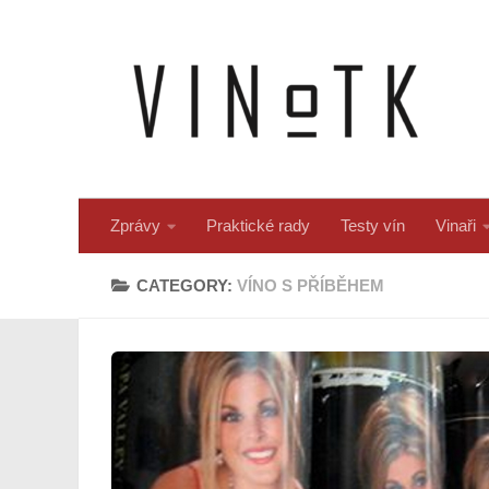
Skip to content
Zprávy
Praktické rady
Testy vín
Vinaři
CATEGORY:
VÍNO S PŘÍBĚHEM