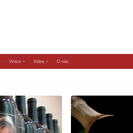
Vinice
Videa
O nás