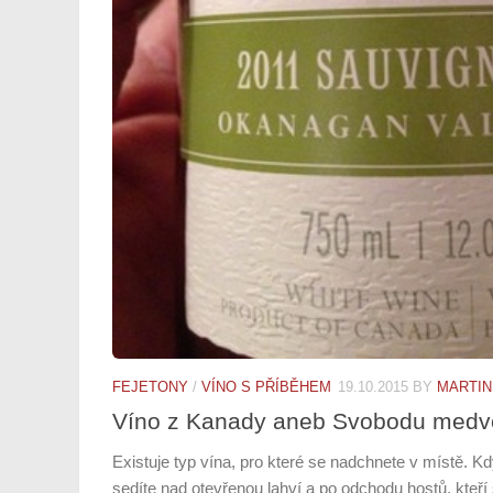
FEJETONY
/
VÍNO S PŘÍBĚHEM
19.10.2015
BY
MARTIN
Víno z Kanady aneb Svobodu med
Existuje typ vína, pro které se nadchnete v místě. 
sedíte nad otevřenou lahví a po odchodu hostů, kteří 