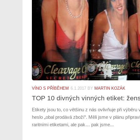
VÍNO S PŘÍBĚHEM
6.1.2017
BY
MARTIN KOZÁK
TOP 10 divných vinných etiket: žen
Etikety jsou to, co většinu z nás ovlivňuje při výběru 
heslo „obal prodává zboží“. Měli jsme v plánu připrav
raritními etiketami, ale pak… pak jsme...