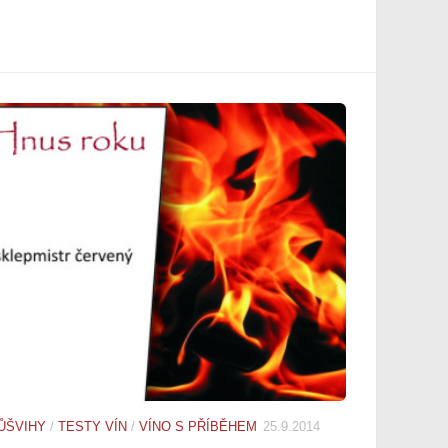
ŮŠVIHY
/
TESTY VÍN
/
VÍNO S PŘÍBĚHEM
25.9.2014