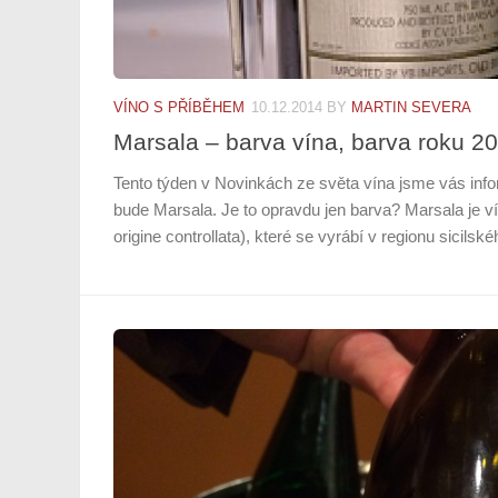
VÍNO S PŘÍBĚHEM
10.12.2014
BY
MARTIN SEVERA
Marsala – barva vína, barva roku 2
Tento týden v Novinkách ze světa vína jsme vás info
bude Marsala. Je to opravdu jen barva? Marsala je 
origine controllata), které se vyrábí v regionu sicilskéh