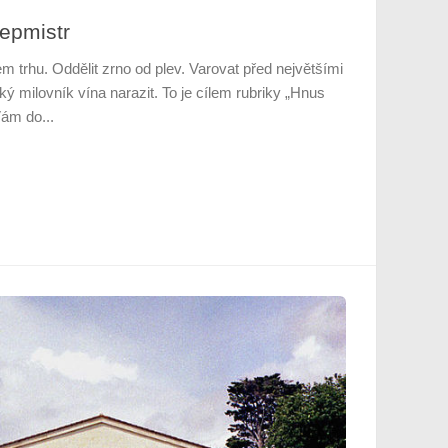
lepmistr
em trhu. Oddělit zrno od plev. Varovat před největšími
 milovník vína narazit. To je cílem rubriky „Hnus
Vám do...