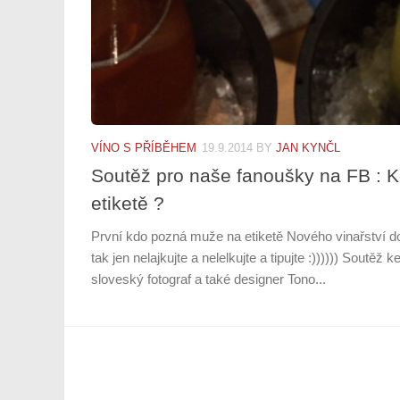
VÍNO S PŘÍBĚHEM
19.9.2014
BY
JAN KYNČL
Soutěž pro naše fanoušky na FB : 
etiketě ?
První kdo pozná muže na etiketě Nového vinařství do
tak jen nelajkujte a nelelkujte a tipujte :)))))) Soutěž
sloveský fotograf a také designer Tono...