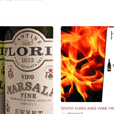
ŠPATNÝ KOREK ANEB VINNÉ PR