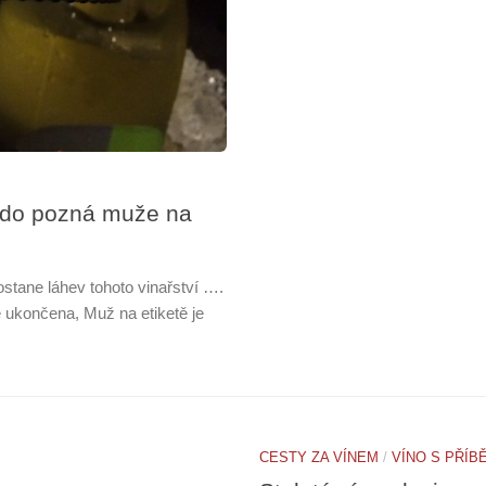
Kdo pozná muže na
stane láhev tohoto vinařství ….
 ke ukončena, Muž na etiketě je
CESTY ZA VÍNEM
/
VÍNO S PŘÍB