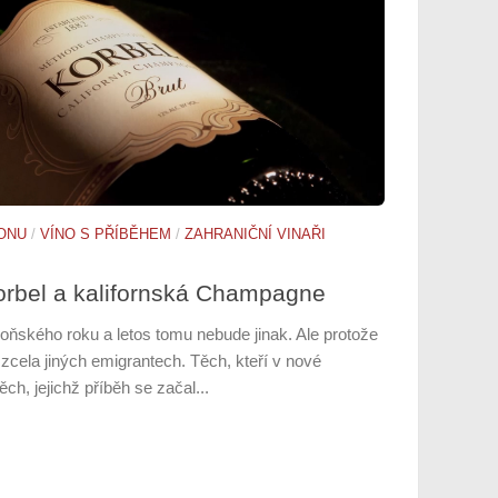
IONU
/
VÍNO S PŘÍBĚHEM
/
ZAHRANIČNÍ VINAŘI
Korbel a kalifornská Champagne
loňského roku a letos tomu nebude jinak. Ale protože
zcela jiných emigrantech. Těch, kteří v nové
ch, jejichž příběh se začal...