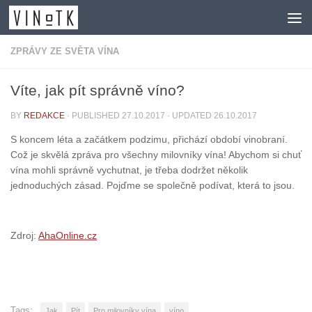
Skip to content
ZPRÁVY ZE SVĚTA VÍNA
Víte, jak pít správně víno?
BY
REDAKCE
· PUBLISHED
27.10.2017
· UPDATED
26.10.2017
S koncem léta a začátkem podzimu, přichází období vinobraní.
Což je skvělá zpráva pro všechny milovníky vína! Abychom si chuť
vína mohli správně vychutnat, je třeba dodržet několik
jednoduchých zásad. Pojďme se společně podívat, která to jsou.
Zdroj:
AhaOnline.cz
Tags:
Jak
Pít
Pro milovníky vína
víno