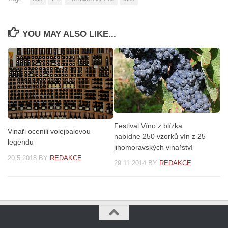
YOU MAY ALSO LIKE...
Festival Víno z blízka
Vinaři ocenili volejbalovou
nabídne 250 vzorků vín z 25
legendu
jihomoravských vinařství
20.5.2018
BY
REDAKCE
29.11.2014
BY
REDAKCE