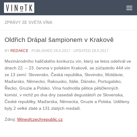
Skip to content
ZPRÁVY ZE SVĚTA VÍNA
Oldřich Drápal šampionem v Krakově
BY
REDAKCE
· PUBLISHED
28.6.2017
· UPDATED
28.6.2017
Mezinárodního haličského konkurzu vín, který se letos odehrál ve
dnech 22. – 23. června v polském Krakově, se zúčastnilo 444 vín
ze 13 zemí: Slovensko, Česká republika, Slovinsko, Moldávie,
Maďarsko, Německo, Rakousko, Itálie, Dánsko, Portugalsko,
Řecko, Gruzie a Polsko. Vína hodnotila pětice pětičlenných
komisí, v nichž po dva dny zasedali degustátoři ze Slovenska,
České republiky, Maďarska, Německa, Gruzie a Polska. Uděleny
byly 2 velké zlaté a 131 zlatých medailí.
Zdroj:
Wineofczechrepublic.cz