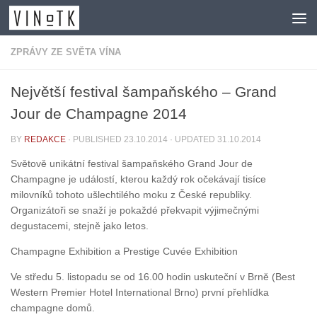
Skip to content
ZPRÁVY ZE SVĚTA VÍNA
Největší festival šampaňského – Grand
Jour de Champagne 2014
BY
REDAKCE
· PUBLISHED
23.10.2014
· UPDATED
31.10.2014
Světově unikátní festival šampaňského Grand Jour de
Champagne je událostí, kterou každý rok očekávají tisíce
milovníků tohoto ušlechtilého moku z České republiky.
Organizátoři se snaží je pokaždé překvapit výjimečnými
degustacemi, stejně jako letos.
Champagne Exhibition a Prestige Cuvée Exhibition
Ve středu 5. listopadu se od 16.00 hodin uskuteční v Brně (Best
Western Premier Hotel International Brno) první přehlídka
champagne domů.