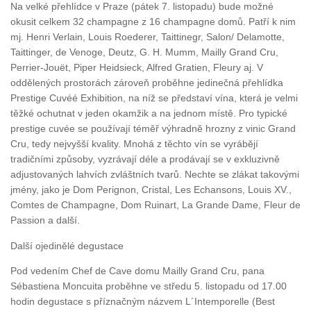
Na velké přehlídce v Praze (pátek 7. listopadu) bude možné
okusit celkem 32 champagne z 16 champagne domů. Patří k nim
mj. Henri Verlain, Louis Roederer, Taittinegr, Salon/ Delamotte,
Taittinger, de Venoge, Deutz, G. H. Mumm, Mailly Grand Cru,
Perrier-Jouët, Piper Heidsieck, Alfred Gratien, Fleury aj. V
oddělených prostorách zároveň proběhne jedinečná přehlídka
Prestige Cuvéé Exhibition, na níž se představí vína, která je velmi
těžké ochutnat v jeden okamžik a na jednom místě. Pro typické
prestige cuvée se používají téměř výhradně hrozny z vinic Grand
Cru, tedy nejvyšší kvality. Mnohá z těchto vín se vyrábějí
tradičními způsoby, vyzrávají déle a prodávají se v exkluzivně
adjustovaných lahvích zvláštních tvarů. Nechte se zlákat takovými
jmény, jako je Dom Perignon, Cristal, Les Echansons, Louis XV.,
Comtes de Champagne, Dom Ruinart, La Grande Dame, Fleur de
Passion a další.
Další ojedinělé degustace
Pod vedením Chef de Cave domu Mailly Grand Cru, pana
Sébastiena Moncuita proběhne ve středu 5. listopadu od 17.00
hodin degustace s příznačným názvem L´Intemporelle (Best