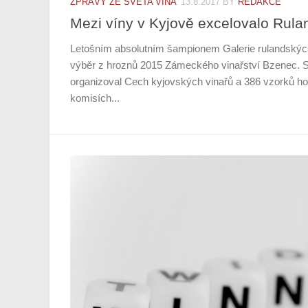
ZPRÁVY ZE SVĚTA VÍNA
13.8.2017
BY
REDAKCE
Mezi víny v Kyjově excelovalo Rula
Letošním absolutním šampionem Galerie rulandských 
výběr z hroznů 2015 Zámeckého vinařství Bzenec. So
organizoval Cech kyjovských vinařů a 386 vzorků ho
komisích...