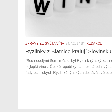
ZPRÁVY ZE SVĚTA VÍNA
24.7.2017
BY
REDAKCE
Ryzlinky z Blatnice kralují Slovinsku
Před necelými třemi měsíci byl Ryzlink rýnský kabin
nejlepší víno z České republiky na mezinárodní výst
řady blatnických Ryzlinků rýnských dostává své ocen