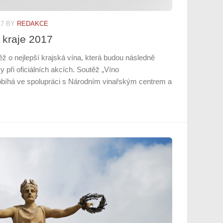
17
BY
REDAKCE
 kraje 2017
ěž o nejlepší krajská vína, která budou následně
y při oficiálních akcích. Soutěž „Víno
obíhá ve spolupráci s Národním vinařským centrem a