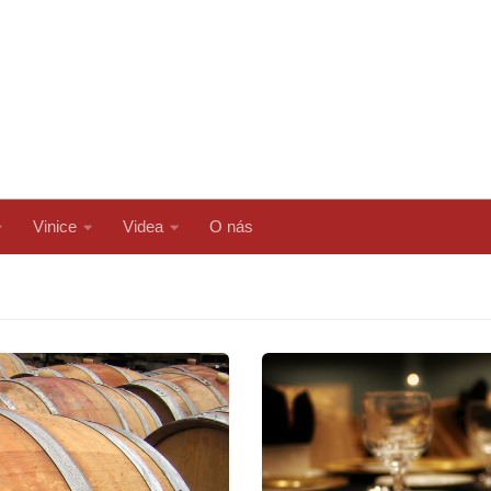
Vinice
Videa
O nás