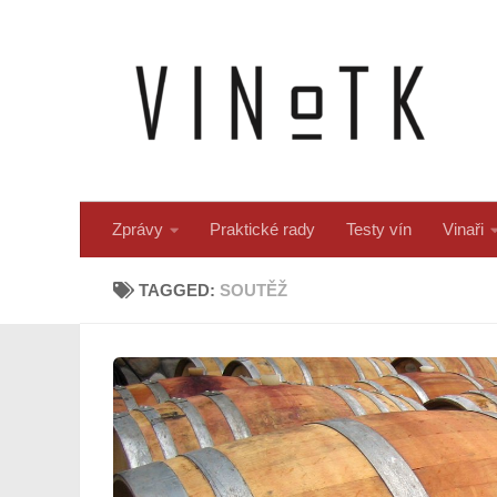
Skip to content
Zprávy
Praktické rady
Testy vín
Vinaři
TAGGED:
SOUTĚŽ