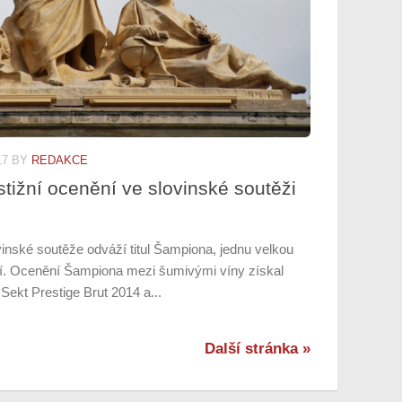
17
BY
REDAKCE
estižní ocenění ve slovinské soutěži
ovinské soutěže odváží titul Šampiona, jednu velkou
ilí. Ocenění Šampiona mezi šumivými víny získal
ekt Prestige Brut 2014 a...
Další stránka »