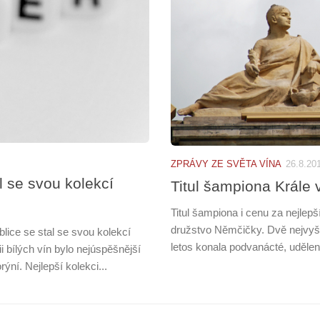
ZPRÁVY ZE SVĚTA VÍNA
26.8.20
l se svou kolekcí
Titul šampiona Krále
Titul šampiona i cenu za nejlepš
družstvo Němčičky. Dvě nejvyšš
ice se stal se svou kolekcí
letos konala podvanácté, udělen
 bílých vín bylo nejúspěšnější
ní. Nejlepší kolekci...