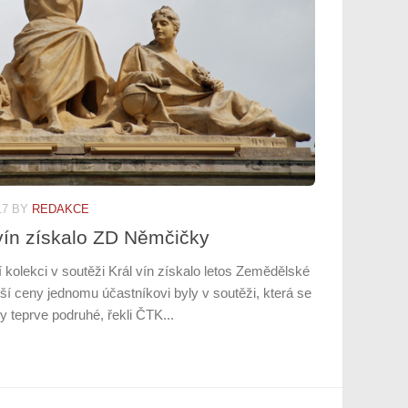
17
BY
REDAKCE
 vín získalo ZD Němčičky
í kolekci v soutěži Král vín získalo letos Zemědělské
í ceny jednomu účastníkovi byly v soutěži, která se
y teprve podruhé, řekli ČTK...