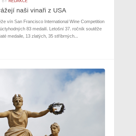
7
BY
REDAKCE
ážejí naši vinaři z USA
ěže vín San Francisco International Wine Competition
u úctyhodných 83 medailí. Letošní 37. ročník soutěže
até medaile, 13 zlatých, 35 stříbrných...