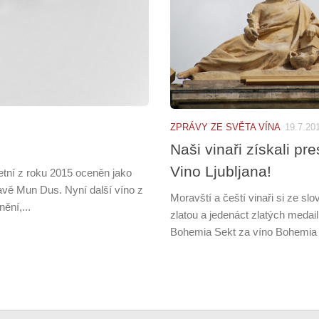
ZPRÁVY ZE SVĚTA VÍNA
19.7.20
Naši vinaři získali pr
Vino Ljubljana!
etní z roku 2015 oceněn jako
avě Mun Dus. Nyní další víno z
Moravští a čeští vinaři si ze sl
ění,...
zlatou a jedenáct zlatých meda
Bohemia Sekt za víno Bohemia S