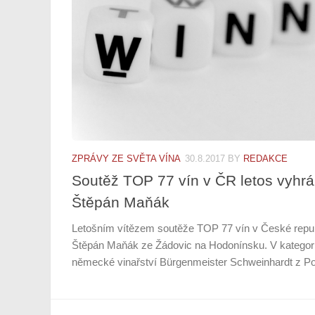
ZPRÁVY ZE SVĚTA VÍNA
30.8.2017
BY
REDAKCE
Soutěž TOP 77 vín v ČR letos vyhrá
Štěpán Maňák
Letošním vítězem soutěže TOP 77 vín v České republ
Štěpán Maňák ze Žádovic na Hodonínsku. V kategorii
německé vinařství Bürgenmeister Schweinhardt z Porý