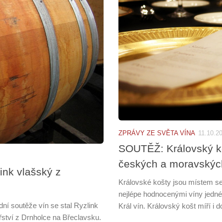
ZPRÁVY ZE SVĚTA VÍNA
11.10.2
SOUTĚŽ: Královský koš
českých a moravskýc
ink vlašský z
Královské košty jsou místem set
nejlépe hodnocenými víny jedné
ní soutěže vín se stal Ryzlink
Král vín. Královský košt míří i
řství z Drnholce na Břeclavsku.