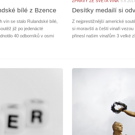
ZPRÁVY ZE SVĚTA VÍNA
5.8.201
ndské bílé z Bzence
Desítky medailí si odv
vín se stalo Rulandské bílé,
Z nejprestižnější americké sout
utěž již po jedenácté
si moravští a čeští vinaři vezo
dnotilo 40 odborníků v osmi
přinesl našim vinařům 3 velké zl