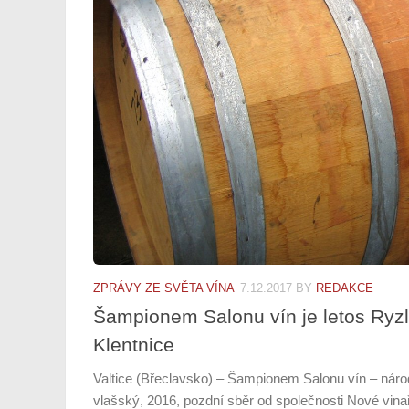
ZPRÁVY ZE SVĚTA VÍNA
7.12.2017
BY
REDAKCE
Šampionem Salonu vín je letos Ryzl
Klentnice
Valtice (Břeclavsko) – Šampionem Salonu vín – národ
vlašský, 2016, pozdní sběr od společnosti Nové vina