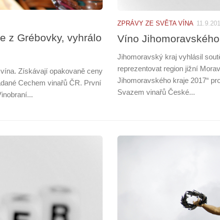
ZPRÁVY ZE SVĚTA VÍNA
11.9.20
e z Grébovky, vyhrálo
Víno Jihomoravského
Jihomoravský kraj vyhlásil sout
reprezentovat region jižní Morav
í vína. Získávají opakovaně ceny
Jihomoravského kraje 2017“ pr
ořádané Cechem vinařů ČR. První
Svazem vinařů České...
inobraní...