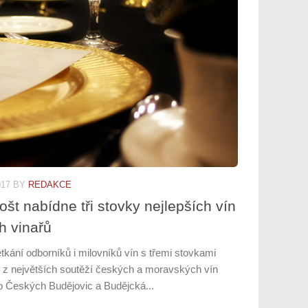
017
BY
REDAKCE
t nabídne tři stovky nejlepších vín
h vinařů
kání odborníků i milovníků vín s třemi stovkami
 z největších soutěží českých a moravských vín
 do Českých Budějovic a Budějcká...