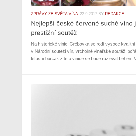
ZPRÁVY ZE SVĚTA VÍNA
22.9.2017
BY
REDAKCE
Nejlepší české červené suché víno j
prestižní soutěž
Na historické vinici Grébovka se rodí vysoce kvalitn
v Národní soutěži vín, vrcholné vinařské soutěži p
letošní burčák z této vinice se bude rozlévat během V