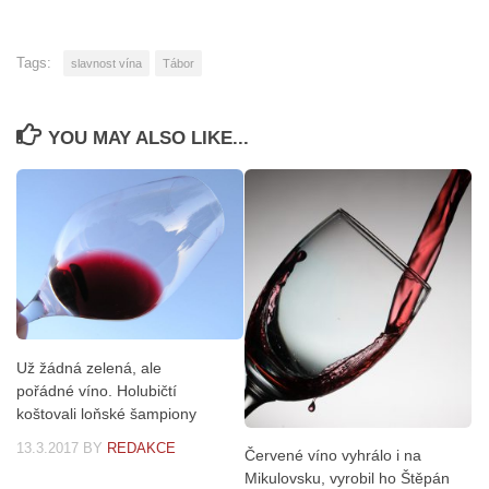
Tags:
slavnost vína
Tábor
YOU MAY ALSO LIKE...
Už žádná zelená, ale
pořádné víno. Holubičtí
koštovali loňské šampiony
13.3.2017
BY
REDAKCE
Červené víno vyhrálo i na
Mikulovsku, vyrobil ho Štěpán