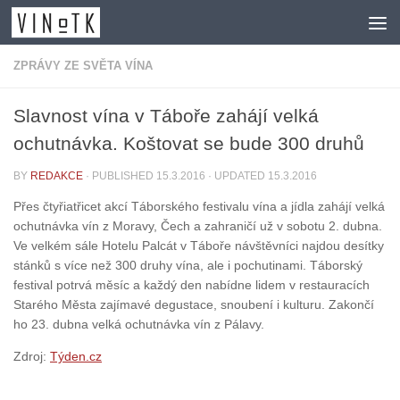
Skip to content
ZPRÁVY ZE SVĚTA VÍNA
Slavnost vína v Táboře zahájí velká
ochutnávka. Koštovat se bude 300 druhů
BY
REDAKCE
· PUBLISHED
15.3.2016
· UPDATED
15.3.2016
Přes čtyřiatřicet akcí Táborského festivalu vína a jídla zahájí velká
ochutnávka vín z Moravy, Čech a zahraničí už v sobotu 2. dubna.
Ve velkém sále Hotelu Palcát v Táboře návštěvníci najdou desítky
stánků s více než 300 druhy vína, ale i pochutinami. Táborský
festival potrvá měsíc a každý den nabídne lidem v restauracích
Starého Města zajímavé degustace, snoubení i kulturu. Zakončí
ho 23. dubna velká ochutnávka vín z Pálavy.
Zdroj:
Týden.cz