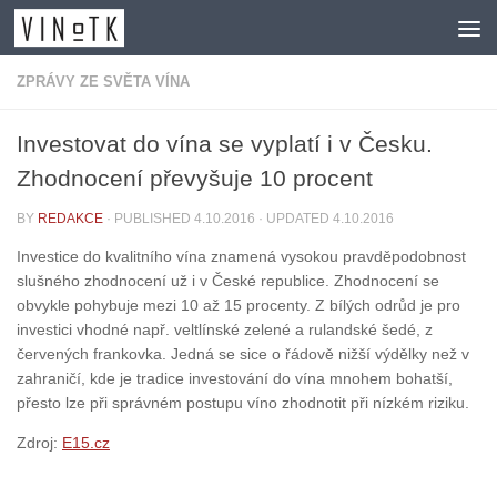
Skip to content
ZPRÁVY ZE SVĚTA VÍNA
Investovat do vína se vyplatí i v Česku.
Zhodnocení převyšuje 10 procent
BY
REDAKCE
· PUBLISHED
4.10.2016
· UPDATED
4.10.2016
Investice do kvalitního vína znamená vysokou pravděpodobnost
slušného zhodnocení už i v České republice. Zhodnocení se
obvykle pohybuje mezi 10 až 15 procenty. Z bílých odrůd je pro
investici vhodné např. veltlínské zelené a rulandské šedé, z
červených frankovka. Jedná se sice o řádově nižší výdělky než v
zahraničí, kde je tradice investování do vína mnohem bohatší,
přesto lze při správném postupu víno zhodnotit při nízkém riziku.
Zdroj:
E15.cz