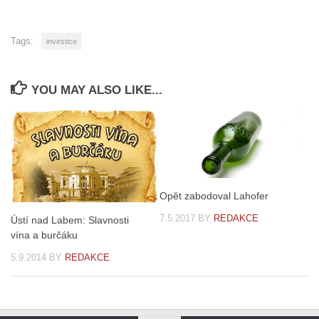
Tags:
investice
YOU MAY ALSO LIKE...
Opět zabodoval Lahofer
7.5.2017
BY
REDAKCE
Ústí nad Labem: Slavnosti
vína a burčáku
5.9.2014
BY
REDAKCE