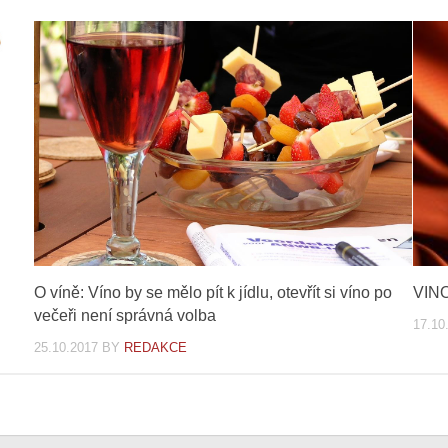
O víně: Víno by se mělo pít k jídlu, otevřít si víno po
VINO
večeři není správná volba
17.10
25.10.2017
BY
REDAKCE