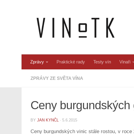
Skip to content
Zprávy
Praktické rady
Testy vín
Vinaři
ZPRÁVY ZE SVĚTA VÍNA
Ceny burgundských gr
BY
JAN KYNČL
·
5.6.2015
Ceny burgundských vinic stále rostou, v roce 