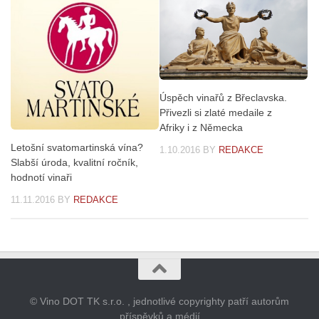
Úspěch vinařů z Břeclavska.
Přivezli si zlaté medaile z
Afriky i z Německa
Letošní svatomartinská vína?
1.10.2016
BY
REDAKCE
Slabší úroda, kvalitní ročník,
hodnotí vinaři
11.11.2016
BY
REDAKCE
© Vino DOT TK s.r.o. , jednotlivé copyrighty patří autorům
příspěvků a médií