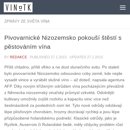
Skip to content
ZPRÁVY ZE SVĚTA VÍNA
Pivovarnické Nizozemsko pokouší štěstí s
pěstováním vína
BY
REDAKCE
· PUBLISHED
27.1.2015
· UPDATED
27.1.2015
Příliš chladno, příliš vlhko a ne dost slunečního svitu. Po staletí
bylo pivovarnické Nizozemsko odsouváno coby země, kde nejde
vysadit vinice a vyrábět slušné víno – až doteď, napsala agentura
AFP. Díky novým kříženým odrůdám vína pocházejícím převážně
z Německa nizozemský vinařský průmysl vzkvétá. Odolnější
kultivary umožnily zvýšit rozlohu a kapacitu vinic více než
šestinásobně za posledních osm let. Tyto nové odrůdy odolávají
lépe plísňovým chorobám, hrozny dozrávají rychleji a jsou lépe
přizpůsobené holandskému podnebí. Klasické odrůdy, jako je
Ryzlink, Auxerrois či Rulandské šedé, měly vždycky problém růst