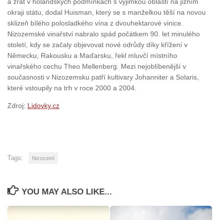
a zrát v holandských podmínkách s výjimkou oblastí na jižním
okraji státu, dodal Huisman, který se s manželkou těší na novou
sklizeň bílého polosladkého vína z dvouhektarové vinice.
Nizozemské vinařství nabralo spád počátkem 90. let minulého
století, kdy se začaly objevovat nové odrůdy díky křížení v
Německu, Rakousku a Maďarsku, řekl mluvčí místního
vinařského cechu Theo Mellenberg. Mezi nejoblíbenější v
současnosti v Nizozemsku patří kultivary Johanniter a Solaris,
které vstoupily na trh v roce 2000 a 2004.
Zdroj:
Lidovky.cz
Tags:
Nizozemí
YOU MAY ALSO LIKE...