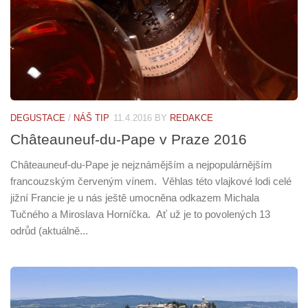
DEGUSTACE
/
NÁŠ TIP
11.4.2016
BY
REDAKCE
Châteauneuf-du-Pape v Praze 2016
Châteauneuf-du-Pape je nejznámějším a nejpopulárnějším
francouzským červeným vínem. Věhlas této vlajkové lodi celé
jižní Francie je u nás ještě umocněna odkazem Michala
Tučného a Miroslava Horníčka. Ať už je to povolených 13
odrůd (aktuálně...