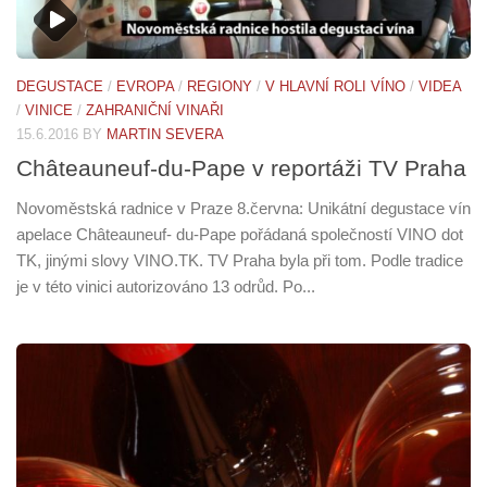
DEGUSTACE
/
EVROPA
/
REGIONY
/
V HLAVNÍ ROLI VÍNO
/
VIDEA
/
VINICE
/
ZAHRANIČNÍ VINAŘI
15.6.2016
BY
MARTIN SEVERA
Châteauneuf-du-Pape v reportáži TV Praha
Novoměstská radnice v Praze 8.června: Unikátní degustace vín
apelace Châteauneuf- du-Pape pořádaná společností VINO dot
TK, jinými slovy VINO.TK. TV Praha byla při tom. Podle tradice
je v této vinici autorizováno 13 odrůd. Po...