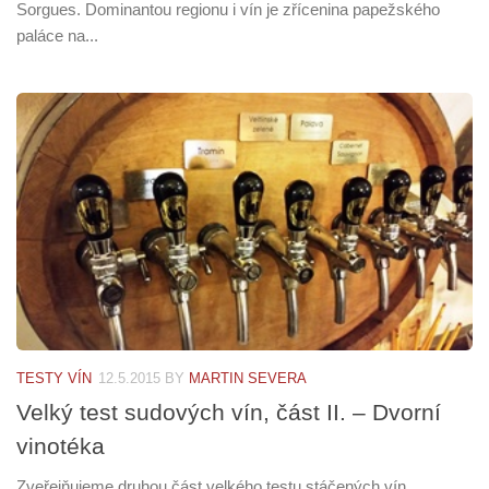
Sorgues. Dominantou regionu i vín je zřícenina papežského
paláce na...
TESTY VÍN
12.5.2015
BY
MARTIN SEVERA
Velký test sudových vín, část II. – Dvorní
vinotéka
Zveřejňujeme druhou část velkého testu stáčených vín.