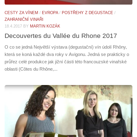
CESTY ZA VÍNEM
/
EVROPA
/
POSTŘEHY Z DEGUSTACE
/
ZAHRANIČNÍ VINAŘI
18.4.2017
BY
MARTIN KOZÁK
Decouvertes du Vallée du Rhone 2017
O co se jedná Největší výstava (degustační) vín údolí Rhôny,
která se koná každé dva roky v Avigonu. Jedná se prakticky o
průřez celé produkce jak jižní části této francouzské vinařské
oblasti (Côtes du Rhône,...