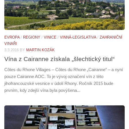
EVROPA
/
REGIONY
/
VINICE
/
VINNÁ-LEGISLATIVA
/
ZAHRANIČNÍ
VINAŘI
3.3.2016
BY
MARTIN KOZÁK
Vína z Cairanne získala „šlechtický titul“
Côtes du Rhone Villages – Côtes du Rhone „Cairanne“ – a nyní
pouze Cairanne AOC. To je vývoj označení vín z této
jihofrancouzské vesnice v údolí Rhony. Ročník 2015 bude
prvním, kdy zdejší vína byla povýšena...