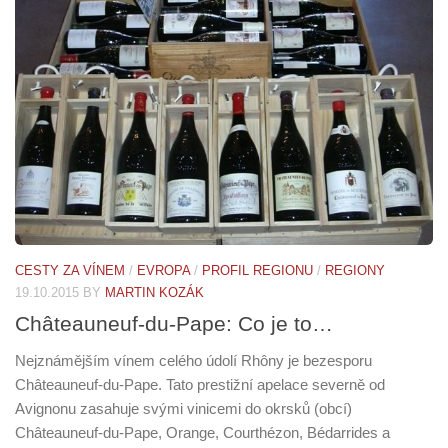
CESTY ZA VÍNEM
/
EVROPA
/
PROFIL REGIONU
/
REGIONY
19.10.2015
BY
MARTIN KOZÁK
Châteauneuf-du-Pape: Co je to…
Nejznámějším vínem celého údolí Rhôny je bezesporu
Châteauneuf-du-Pape. Tato prestižní apelace severně od
Avignonu zasahuje svými vinicemi do okrsků (obcí)
Châteauneuf-du-Pape, Orange, Courthézon, Bédarrides a