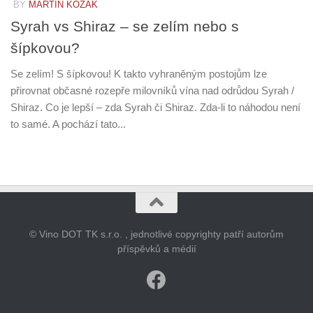
BY
MARTIN KOZÁK
Syrah vs Shiraz – se zelím nebo s
šípkovou?
Se zelím! S šípkovou! K takto vyhraněným postojům lze
přirovnat občasné rozepře milovníků vína nad odrůdou Syrah /
Shiraz. Co je lepší – zda Syrah či Shiraz. Zda-li to náhodou není
to samé. A pochází tato...
© Vino DOT TK s.r.o. , jednotlivé copyrighty patří autorům
příspěvků a médií