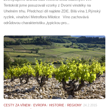
Tentokrát jsme posuzovali vzorky z Dvorní vinotéky na
Uhelném trhu. Předchozí díl najdete ZDE. Bílá vína 1.Rýnský
ryzlink, vinařství Metroflora Milotice Víno zachovává
odrůdovou charakteristiku „typickou pro...
CESTY ZA VÍNEM
/
EVROPA
/
HISTORIE
/
REGIONY
24.2.2015