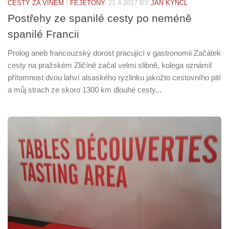
CESTY ZA VÍNEM
/
FEJETONY
21.4.2017
BY
JAN KYNČL
Postřehy ze spanilé cesty po neméně
spanilé Francii
Prolog aneb francouzský dorost pracující v gastronomii Začátek
cesty na pražském Zličíně začal velmi slibně, kolega oznámil
přítomnost dvou lahví alsaského ryzlinku jakožto cestovního pití
a můj strach ze skoro 1300 km dlouhé cesty...