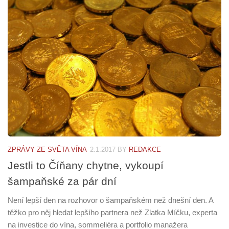
ZPRÁVY ZE SVĚTA VÍNA
2.1.2017
BY
REDAKCE
Jestli to Číňany chytne, vykoupí
šampaňské za pár dní
Není lepší den na rozhovor o šampaňském než dnešní den. A
těžko pro něj hledat lepšího partnera než Zlatka Míčku, experta
na investice do vína, sommeliéra a portfolio manažera