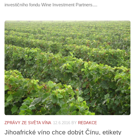
investičního fondu Wine Investment Partners....
ZPRÁVY ZE SVĚTA VÍNA
12.6.2016
BY
REDAKCE
Jihoafrické víno chce dobýt Čínu, etikety