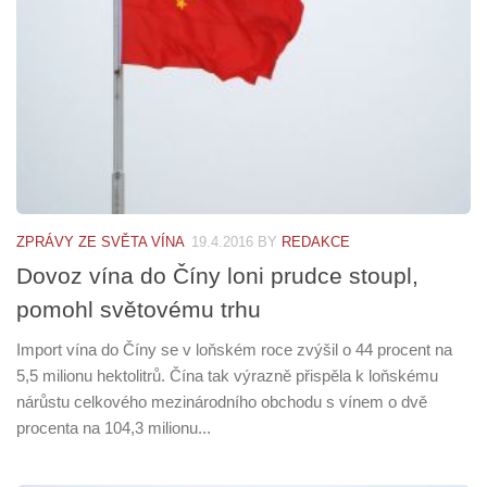
ZPRÁVY ZE SVĚTA VÍNA
19.4.2016
BY
REDAKCE
Dovoz vína do Číny loni prudce stoupl,
pomohl světovému trhu
Import vína do Číny se v loňském roce zvýšil o 44 procent na
5,5 milionu hektolitrů. Čína tak výrazně přispěla k loňskému
nárůstu celkového mezinárodního obchodu s vínem o dvě
procenta na 104,3 milionu...