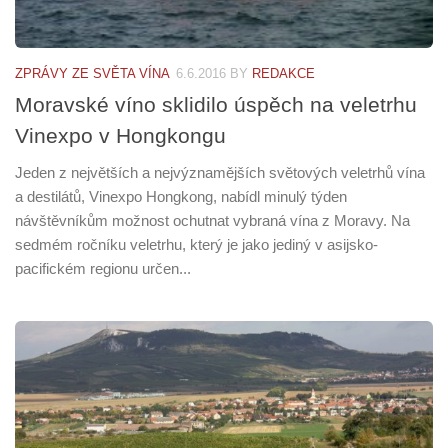
ZPRÁVY ZE SVĚTA VÍNA
6.6.2016
BY
REDAKCE
Moravské víno sklidilo úspěch na veletrhu
Vinexpo v Hongkongu
Jeden z největších a nejvýznamějších světových veletrhů vína
a destilátů, Vinexpo Hongkong, nabídl minulý týden
návštěvníkům možnost ochutnat vybraná vína z Moravy. Na
sedmém ročníku veletrhu, který je jako jediný v asijsko-
pacifickém regionu určen...