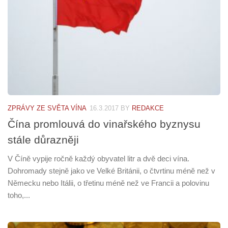
ZPRÁVY ZE SVĚTA VÍNA
16.3.2017
BY
REDAKCE
Čína promlouvá do vinařského byznysu
stále důrazněji
V Číně vypije ročně každý obyvatel litr a dvě deci vína.
Dohromady stejně jako ve Velké Británii, o čtvrtinu méně než v
Německu nebo Itálii, o třetinu méně než ve Francii a polovinu
toho,...