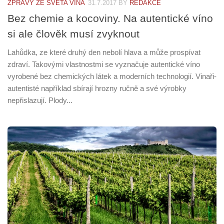
ZPRÁVY ZE SVĚTA VÍNA
31.7.2017
BY
REDAKCE
Bez chemie a kocoviny. Na autentické víno
si ale člověk musí zvyknout
Lahůdka, ze které druhý den nebolí hlava a může prospívat
zdraví. Takovými vlastnostmi se vyznačuje autentické víno
vyrobené bez chemických látek a moderních technologií. Vinaři-
autentisté například sbírají hrozny ručně a své výrobky
nepřislazují. Plody...