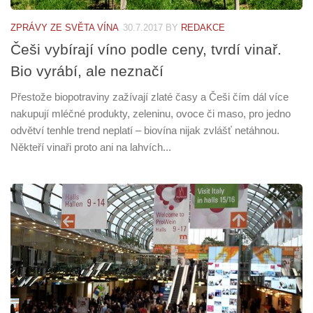
ZPRÁVY ZE SVĚTA VÍNA
30.7.2017
BY
REDAKCE
Češi vybírají víno podle ceny, tvrdí vinař.
Bio vyrábí, ale neznačí
Přestože biopotraviny zažívají zlaté časy a Češi čím dál více
nakupují mléčné produkty, zeleninu, ovoce či maso, pro jedno
odvětví tenhle trend neplatí – biovína nijak zvlášť netáhnou.
Někteří vinaři proto ani na lahvích...