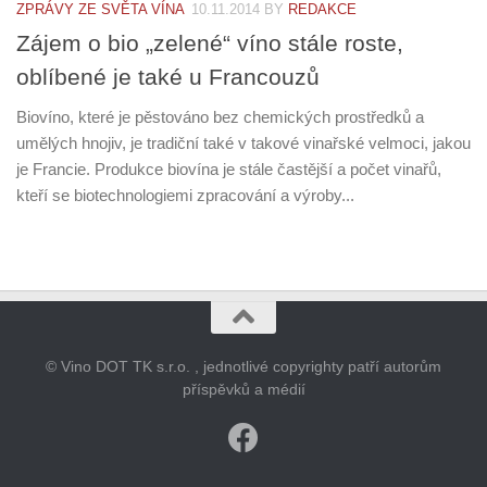
ZPRÁVY ZE SVĚTA VÍNA
10.11.2014
BY
REDAKCE
Zájem o bio „zelené“ víno stále roste,
oblíbené je také u Francouzů
Biovíno, které je pěstováno bez chemických prostředků a
umělých hnojiv, je tradiční také v takové vinařské velmoci, jakou
je Francie. Produkce biovína je stále častější a počet vinařů,
kteří se biotechnologiemi zpracování a výroby...
© Vino DOT TK s.r.o. , jednotlivé copyrighty patří autorům
příspěvků a médií