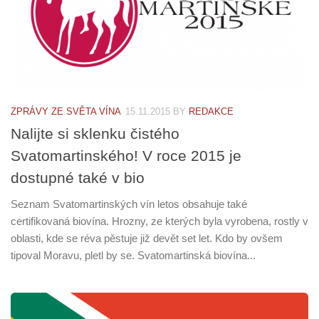
ZPRÁVY ZE SVĚTA VÍNA
15.11.2015
BY
REDAKCE
Nalijte si sklenku čistého
Svatomartinského! V roce 2015 je
dostupné také v bio
Seznam Svatomartinských vín letos obsahuje také
certifikovaná biovína. Hrozny, ze kterých byla vyrobena, rostly v
oblasti, kde se réva pěstuje již devět set let. Kdo by ovšem
tipoval Moravu, pletl by se. Svatomartinská biovína...