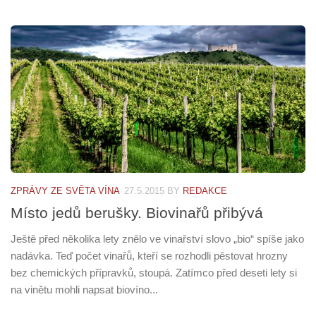
ZPRÁVY ZE SVĚTA VÍNA
27.5.2015
BY
REDAKCE
Místo jedů berušky. Biovinařů přibývá
Ještě před několika lety znělo ve vinařství slovo „bio“ spíše jako
nadávka. Teď počet vinařů, kteří se rozhodli pěstovat hrozny
bez chemických přípravků, stoupá. Zatímco před deseti lety si
na vinětu mohli napsat biovíno...