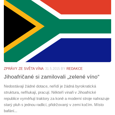
ZPRÁVY ZE SVĚTA VÍNA
31.5.2015
BY
REDAKCE
Jihoafričané si zamilovali „zelené víno”
Nedostávají žádné dotace, neřídí je žádná byrokratická
struktura, nefňukají, pracují. Někteří vinaři v Jihoafrické
republice vyměňují traktory za koně a moderní stroje nahrazuje
starý pluh s jednou radlicí, přidržovaný v zemi kočím. Místo
bafání...