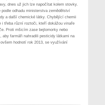
ravy, dnes už jich lze napočítat kolem stovky.
se podle odhadu ministerstva zemědělství
idy a další chemické látky. Chybějící chemii
 i třeba různí roztoči, kteří dokážou vinaře
toče. Proti mšicím zase bejlomorky nebo
aby farmáři nahradili pesticidy látkami na
erá ovšem hodnotí rok 2013, se využívání