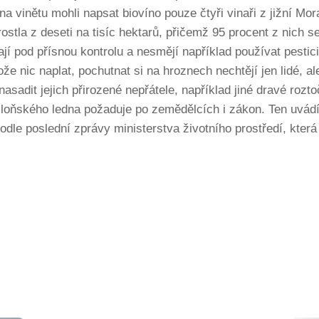
na vinětu mohli napsat biovíno pouze čtyři vinaři z jižní Mo
rostla z deseti na tisíc hektarů, přičemž 95 procent z nich 
jí pod přísnou kontrolu a nesmějí například používat pestic
e nic naplat, pochutnat si na hroznech nechtějí jen lidé, ale
asadit jejich přirozené nepřátele, například jiné dravé roz
oňského ledna požaduje po zemědělcích i zákon. Ten uvádí, 
. Podle poslední zprávy ministerstva životního prostředí, kt