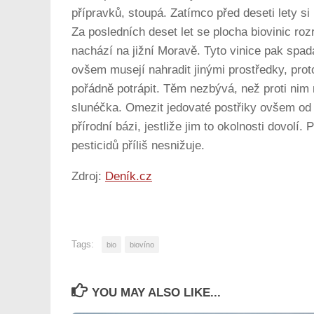
přípravků, stoupá. Zatímco před deseti lety si 
Za posledních deset let se plocha biovinic roz
nachází na jižní Moravě. Tyto vinice pak spada
ovšem musejí nahradit jinými prostředky, protož
pořádně potrápit. Těm nezbývá, než proti nim n
slunéčka. Omezit jedovaté postřiky ovšem od l
přírodní bázi, jestliže jim to okolnosti dovolí
pesticidů příliš nesnižuje.
Zdroj:
Deník.cz
Tags:
bio
biovíno
YOU MAY ALSO LIKE...