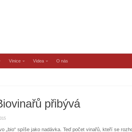
Vinice
Videa
O nás
Biovinařů přibývá
2015
ovo „bio“ spíše jako nadávka. Teď počet vinařů, kteří se ro