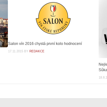
Salon vín 2016 chystá první kolo hodnocení
17.11.2015
BY
REDAKCE
Nejl
Sůka
18.8.