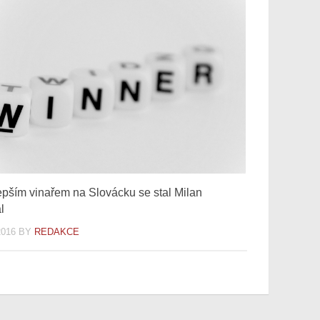
epším vinařem na Slovácku se stal Milan
l
2016
BY
REDAKCE