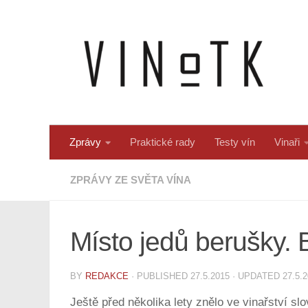
Skip to content
Zprávy
Praktické rady
Testy vín
Vinaři
ZPRÁVY ZE SVĚTA VÍNA
Místo jedů berušky. 
BY
REDAKCE
· PUBLISHED
27.5.2015
· UPDATED
27.5.
Ještě před několika lety znělo ve vinařství sl