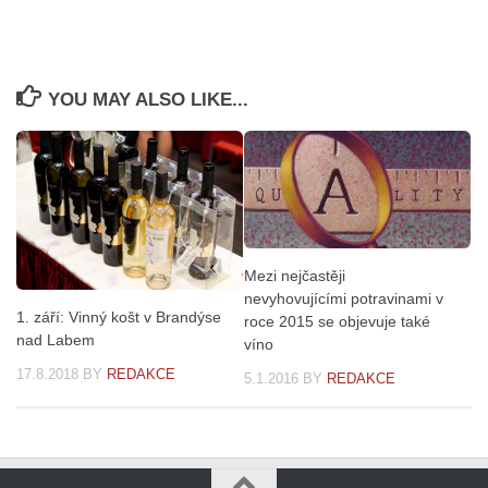
YOU MAY ALSO LIKE...
Mezi nejčastěji
nevyhovujícími potravinami v
1. září: Vinný košt v Brandýse
roce 2015 se objevuje také
nad Labem
víno
17.8.2018
BY
REDAKCE
5.1.2016
BY
REDAKCE