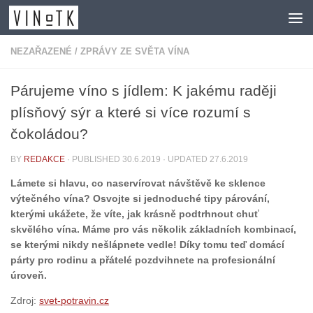
Skip to content
NEZAŘAZENÉ
/
ZPRÁVY ZE SVĚTA VÍNA
Párujeme víno s jídlem: K jakému raději
plísňový sýr a které si více rozumí s
čokoládou?
BY
REDAKCE
· PUBLISHED
30.6.2019
· UPDATED
27.6.2019
Lámete si hlavu, co naservírovat návštěvě ke sklence
výtečného vína? Osvojte si jednoduché tipy párování,
kterými ukážete, že víte, jak krásně podtrhnout chuť
skvělého vína. Máme pro vás několik základních kombinací,
se kterými nikdy nešlápnete vedle! Díky tomu teď domácí
párty pro rodinu a přátelé pozdvihnete na profesionální
úroveň.
Zdroj:
svet-potravin.cz