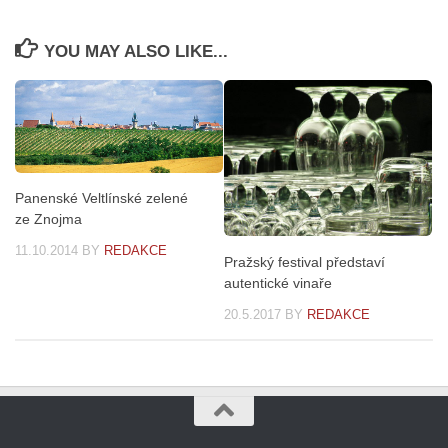
YOU MAY ALSO LIKE...
Panenské Veltlínské zelené
ze Znojma
11.10.2014
BY
REDAKCE
Pražský festival představí
autentické vinaře
20.5.2017
BY
REDAKCE