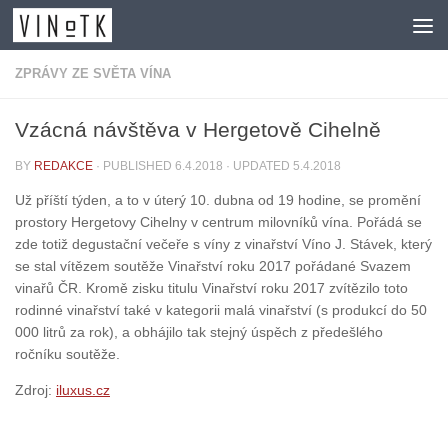
Skip to content
ZPRÁVY ZE SVĚTA VÍNA
Vzácná návštěva v Hergetově Cihelně
BY
REDAKCE
· PUBLISHED
6.4.2018
· UPDATED
5.4.2018
Už příští týden, a to v úterý 10. dubna od 19 hodine, se promění
prostory Hergetovy Cihelny v centrum milovníků vína. Pořádá se
zde totiž degustační večeře s víny z vinařství Víno J. Stávek, který
se stal vítězem soutěže Vinařství roku 2017 pořádané Svazem
vinařů ČR. Kromě zisku titulu Vinařství roku 2017 zvítězilo toto
rodinné vinařství také v kategorii malá vinařství (s produkcí do 50
000 litrů za rok), a obhájilo tak stejný úspěch z předešlého
ročníku soutěže.
Zdroj:
iluxus.cz