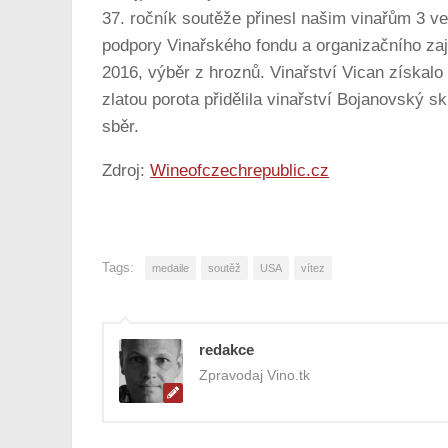
37. ročník soutěže přinesl našim vinařům 3 ve
podpory Vinařského fondu a organizačního zaji
2016, výběr z hroznů. Vinařství Vican získalo
zlatou porota přidělila vinařství Bojanovský 
sběr.
Zdroj:
Wineofczechrepublic.cz
Tags:
medaile
soutěž
USA
vítez
redakce
Zpravodaj Vino.tk