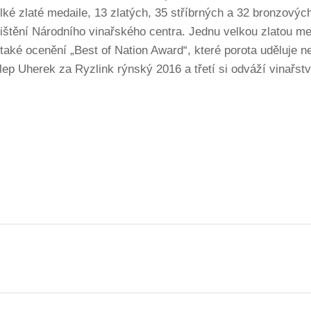
lké zlaté medaile, 13 zlatých, 35 stříbrných a 32 bronzovýc
štění Národního vinařského centra. Jednu velkou zlatou med
 také ocenění „Best of Nation Award“, které porota uděluje 
sklep Uherek za Ryzlink rýnský 2016 a třetí si odváží vinař