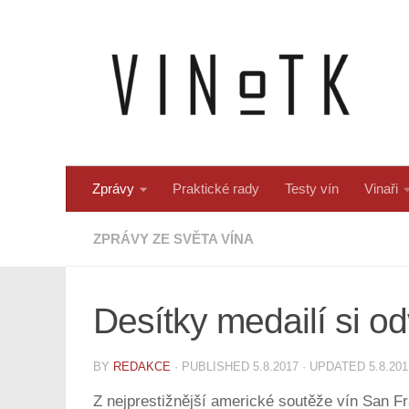
Skip to content
Zprávy
Praktické rady
Testy vín
Vinaři
ZPRÁVY ZE SVĚTA VÍNA
Desítky medailí si od
BY
REDAKCE
· PUBLISHED
5.8.2017
· UPDATED
5.8.201
Z nejprestižnější americké soutěže vín San Fr