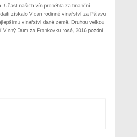
h. Účast našich vín proběhla za finanční
aili získalo Vican rodinné vinařství za Pálavu
nejlepšímu vinařství dané země. Druhou velkou
ství Vinný Dům za Frankovku rosé, 2016 pozdní