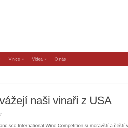
Vinice
Videa
O nás
vážejí naši vinaři z USA
7
ancisco International Wine Competition si moravští a čeští 