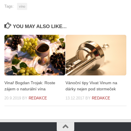
Tags:
víno
YOU MAY ALSO LIKE...
Vinař Bogdan Trojak: Roste
Vánoční tipy Vivat Vinum na
zájem o naturální vína
dárky nejen pod stormeček
20.9.2019
BY
REDAKCE
13.12.2017
BY
REDAKCE