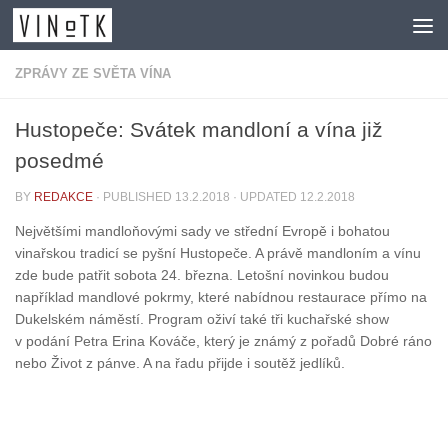
Skip to content
ZPRÁVY ZE SVĚTA VÍNA
Hustopeče: Svátek mandloní a vína již
posedmé
BY
REDAKCE
· PUBLISHED
13.2.2018
· UPDATED
12.2.2018
Největšími mandloňovými sady ve střední Evropě i bohatou
vinařskou tradicí se pyšní Hustopeče. A právě mandloním a vínu
zde bude patřit sobota 24. března. Letošní novinkou budou
například mandlové pokrmy, které nabídnou restaurace přímo na
Dukelském náměstí. Program oživí také tři kuchařské show
v podání Petra Erina Kováče, který je známý z pořadů Dobré ráno
nebo Život z pánve. A na řadu přijde i soutěž jedlíků.