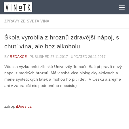
Skip to content
ZPRÁVY ZE SVĚTA VÍNA
Škola vyrobila z hroznů zdravější nápoj, s
chutí vína, ale bez alkoholu
BY
REDAKCE
· PUBLISHED
27.11.2017
· UPDATED
26.11.2017
Vědci a výzkumníci zlínské Univerzity Tomáše Bati připravili nový
nápoj z modrých hroznů. Má v sobě více biologicky aktivních a
méně syntetických látek a mohou ho pít i děti. V Česku a zřejmě
ani v zahraničí nic podobného neexistuje.
Zdroj:
iDnes.cz