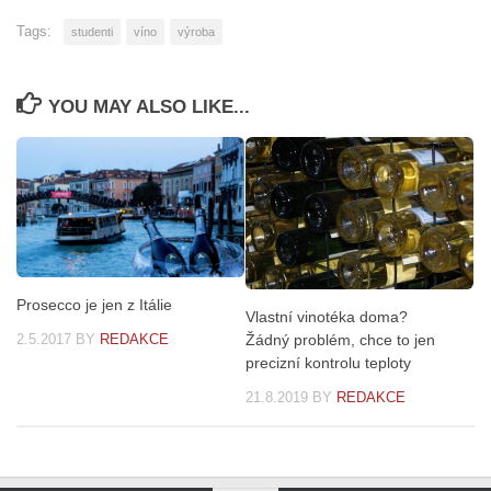
Tags:
studenti
víno
výroba
YOU MAY ALSO LIKE...
Prosecco je jen z Itálie
Vlastní vinotéka doma?
Žádný problém, chce to jen
2.5.2017
BY
REDAKCE
precizní kontrolu teploty
21.8.2019
BY
REDAKCE