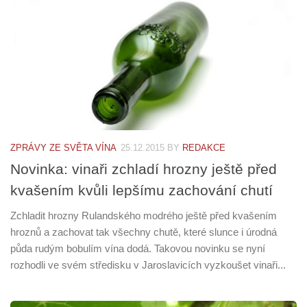
ZPRÁVY ZE SVĚTA VÍNA
25.12.2015
BY
REDAKCE
Novinka: vinaři zchladí hrozny ještě před
kvašením kvůli lepšímu zachování chutí
Zchladit hrozny Rulandského modrého ještě před kvašením
hroznů a zachovat tak všechny chutě, které slunce i úrodná
půda rudým bobulím vína dodá. Takovou novinku se nyní
rozhodli ve svém středisku v Jaroslavicích vyzkoušet vinaři...