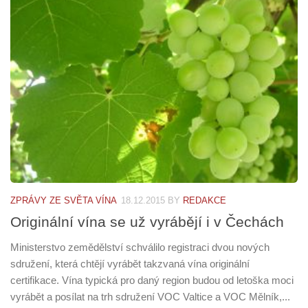
ZPRÁVY ZE SVĚTA VÍNA
18.12.2015
BY
REDAKCE
Originální vína se už vyrábějí i v Čechách
Ministerstvo zemědělství schválilo registraci dvou nových
sdružení, která chtějí vyrábět takzvaná vína originální
certifikace. Vína typická pro daný region budou od letoška moci
vyrábět a posílat na trh sdružení VOC Valtice a VOC Mělník,...