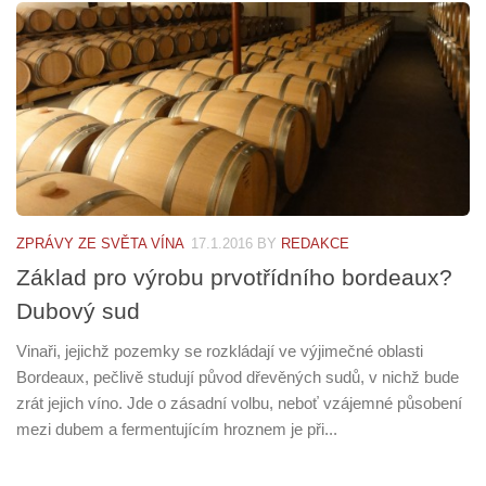
ZPRÁVY ZE SVĚTA VÍNA
17.1.2016
BY
REDAKCE
Základ pro výrobu prvotřídního bordeaux?
Dubový sud
Vinaři, jejichž pozemky se rozkládají ve výjimečné oblasti
Bordeaux, pečlivě studují původ dřevěných sudů, v nichž bude
zrát jejich víno. Jde o zásadní volbu, neboť vzájemné působení
mezi dubem a fermentujícím hroznem je při...