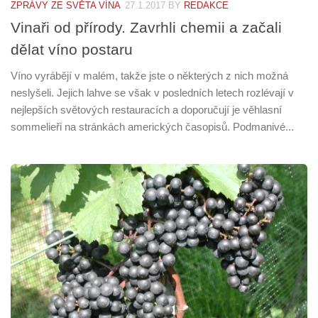
ZPRÁVY ZE SVĚTA VÍNA
27.1.2017
BY
REDAKCE
Vinaři od přírody. Zavrhli chemii a začali
dělat víno postaru
Víno vyrábějí v malém, takže jste o některých z nich možná
neslyšeli. Jejich lahve se však v posledních letech rozlévají v
nejlepších světových restauracích a doporučují je věhlasní
sommelieři na stránkách amerických časopisů. Podmanivé...