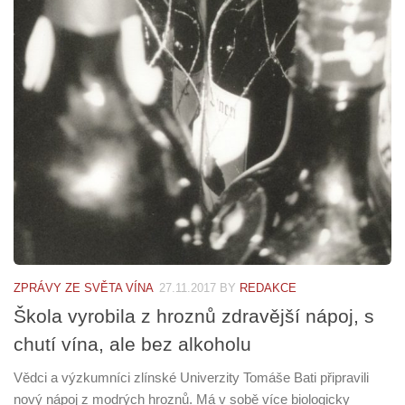
ZPRÁVY ZE SVĚTA VÍNA
27.11.2017
BY
REDAKCE
Škola vyrobila z hroznů zdravější nápoj, s
chutí vína, ale bez alkoholu
Vědci a výzkumníci zlínské Univerzity Tomáše Bati připravili
nový nápoj z modrých hroznů. Má v sobě více biologicky