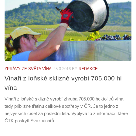
ZPRÁVY ZE SVĚTA VÍNA
25.3.2016
BY
REDAKCE
Vinaři z loňské sklizně vyrobí 705.000 hl
vína
Vinaři z loňské sklizně vyrobí zhruba 705.000 hektolitrů vína,
tedy přibližně třetinu celkové spotřeby v ČR. Je to jedno z
nejvyšších čísel za poslední léta. Vyplývá to z informací, které
ČTK poskytl Svaz vinařů....