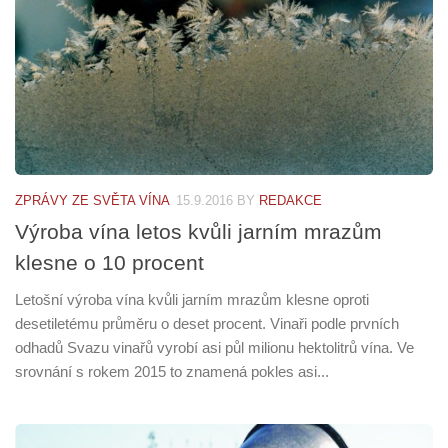
ZPRÁVY ZE SVĚTA VÍNA
15.9.2016
BY
REDAKCE
Výroba vína letos kvůli jarním mrazům
klesne o 10 procent
Letošní výroba vína kvůli jarním mrazům klesne oproti
desetiletému průměru o deset procent. Vinaři podle prvních
odhadů Svazu vinařů vyrobí asi půl milionu hektolitrů vína. Ve
srovnání s rokem 2015 to znamená pokles asi...