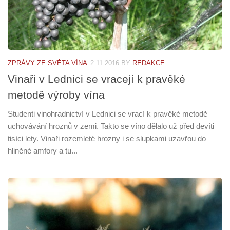
ZPRÁVY ZE SVĚTA VÍNA
2.11.2016
BY
REDAKCE
Vinaři v Lednici se vracejí k pravěké
metodě výroby vína
Studenti vinohradnictví v Lednici se vrací k pravěké metodě
uchovávání hroznů v zemi. Takto se víno dělalo už před devíti
tisíci lety. Vinaři rozemleté hrozny i se slupkami uzavřou do
hliněné amfory a tu...