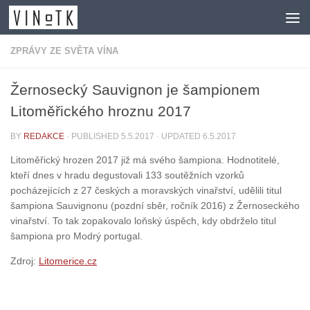
Skip to content
ZPRÁVY ZE SVĚTA VÍNA
Žernosecký Sauvignon je šampionem
Litoměřického hroznu 2017
BY
REDAKCE
· PUBLISHED
5.5.2017
· UPDATED
6.5.2017
Litoměřický hrozen 2017 již má svého šampiona. Hodnotitelé,
kteří dnes v hradu degustovali 133 soutěžních vzorků
pocházejících z 27 českých a moravských vinařství, udělili titul
šampiona Sauvignonu (pozdní sběr, ročník 2016) z Žernoseckého
vinařství. To tak zopakovalo loňský úspěch, kdy obdrželo titul
šampiona pro Modrý portugal.
Zdroj:
Litomerice.cz