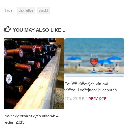
Tags:
Litoměřice
soutěž
YOU MAY ALSO LIKE...
Soutěž růžových vín má
vítěze. I veřejnost je ochutná
27.4.2015
BY
REDAKCE
Novinky brněnských vinoték –
leden 2019