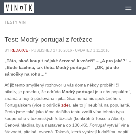
Skip to content
TESTY VÍN
Test: Modrý portugal z řetězce
BY
REDAKCE
· PUBLISHED
27.10.2016
· UPDATED
1.11.2016
„Táto, skoč koupit nějaké červené k večeři“ – „A pro jaké?“ –
„Bude kachna, tak třeba Modrý portugal“ – „OK, jdu do
sámošky na rohu…“
Ať již tento smyšlený rozhovor u vás doma někdy proběhl či
nikoliv, je pravdou, že odrůda
Modrý portugal
je u nás populární,
známá a hojně pěstována i pita. Sice nemá nic společného s
Portugalskem (více o odrůdě
zde
), ale to jí neubírá na popularitě.
Proto jsme také jako téma dalšího testu zvolili vína tohoto typu
koupeného v tuzemských řetězcích (konkrétně Tesco a Albert).
Cenová hladina byla nastavena do 130,-Kč.
Portugal
vytváří vína
šťavnatá, pitelná, ovocná. Taková, která vybízejí k dalšímu napití.