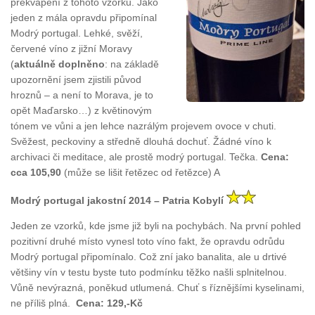
překvapení z tohoto vzorku. Jako
jeden z mála opravdu připomínal
Modrý portugal. Lehké, svěží,
červené víno z jižní Moravy
(
aktuálně doplněno
: na základě
upozornění jsem zjistili původ
hroznů – a není to Morava, je to
opět Maďarsko…) z květinovým
tónem ve vůni a jen lehce nazrálým projevem ovoce v chuti.
Svěžest, peckoviny a středně dlouhá dochuť. Žádné víno k
archivaci či meditace, ale prostě modrý portugal. Tečka.
Cena:
cca 105,90
(může se lišit řetězec od řetězce) A
Modrý portugal jakostní 2014 – Patria Kobylí
Jeden ze vzorků, kde jsme již byli na pochybách. Na první pohled
pozitivní druhé místo vynesl toto víno fakt, že opravdu odrůdu
Modrý portugal připomínalo. Což zní jako banalita, ale u drtivé
většiny vín v testu byste tuto podmínku těžko našli splnitelnou.
Vůně nevýrazná, poněkud utlumená. Chuť s říznějšími kyselinami,
ne příliš plná.
Cena: 129,-Kč