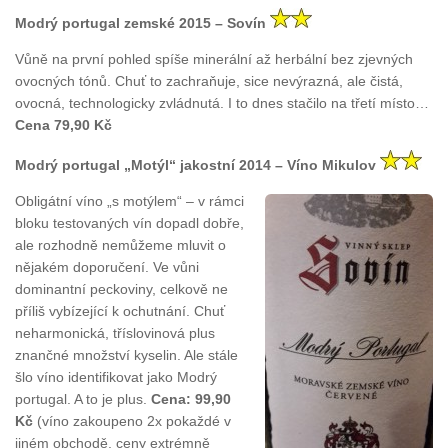
Modrý portugal zemské 2015 – Sovín
Vůně na první pohled spíše minerální až herbální bez zjevných
ovocných tónů. Chuť to zachraňuje, sice nevýrazná, ale čistá,
ovocná, technologicky zvládnutá. I to dnes stačilo na třetí místo…
Cena 79,90 Kč
Modrý portugal „Motýl“ jakostní 2014 – Víno Mikulov
Obligátní víno „s motýlem“ – v rámci
bloku testovaných vín dopadl dobře,
ale rozhodně nemůžeme mluvit o
nějakém doporučení. Ve vůni
dominantní peckoviny, celkově ne
příliš vybízející k ochutnání. Chuť
neharmonická, tříslovinová plus
znančné množství kyselin. Ale stále
šlo víno identifikovat jako Modrý
portugal. A to je plus.
Cena: 99,90
Kč
(víno zakoupeno 2x pokaždé v
jiném obchodě, ceny extrémně