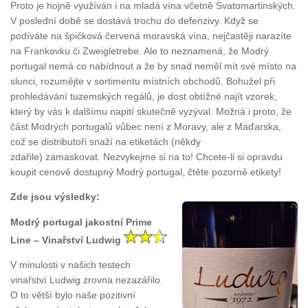
Proto je hojně využíván i na mladá vína včetně Svatomartinských.
V poslední době se dostává trochu do defenzivy. Když se
podíváte na špičková červená moravská vína, nejčastěji narazíte
na Frankovku či Zweigletrebe. Ale to neznamená, že Modrý
portugal nemá co nabídnout a že by snad neměl mít své místo na
slunci, rozumějte v sortimentu místních obchodů. Bohužel při
prohledávání tuzemských regálů, je dost obtížné najít vzorek,
který by vás k dalšímu napití skutečně vyzýval. Možná i proto, že
část Modrých portugalů vůbec není z Moravy, ale z Maďarska,
což se distributoři snaží na etiketách (někdy
zdařile) zamaskovat. Nezvykejme si na to! Chcete-li si opravdu
koupit cenově dostupný Modrý portugal, čtěte pozorně etikety!
Zde jsou výsledky:
Modrý portugal jakostní Prime
Line – Vinařství Ludwig
V minulosti v našich testech
vinařství Ludwig zrovna nezazářilo.
O to větší bylo naše pozitivní