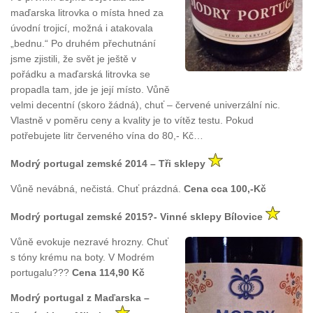
maďarska litrovka o místa hned za
úvodní trojicí, možná i atakovala
„bednu.“ Po druhém přechutnání
jsme zjistili, že svět je ještě v
pořádku a maďarská litrovka se
propadla tam, jde je její místo. Vůně
velmi decentní (skoro žádná), chuť – červené univerzální nic.
Vlastně v poměru ceny a kvality je to vítěz testu. Pokud
potřebujete litr červeného vína do 80,- Kč…
Modrý portugal zemské 2014 – Tři sklepy
Vůně nevábná, nečistá. Chuť prázdná.
Cena cca 100,-Kč
Modrý portugal zemské 2015?- Vinné sklepy Bílovice
Vůně evokuje nezravé hrozny. Chuť
s tóny krému na boty. V Modrém
portugalu???
Cena 114,90 Kč
Modrý portugal z Maďarska –