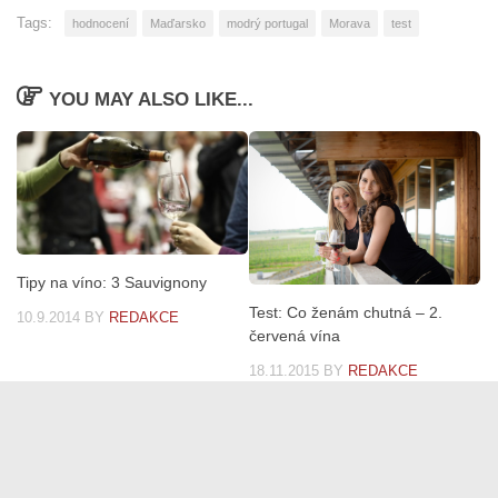
Tags:
hodnocení
Maďarsko
modrý portugal
Morava
test
YOU MAY ALSO LIKE...
Tipy na víno: 3 Sauvignony
Test: Co ženám chutná – 2.
10.9.2014
BY
REDAKCE
červená vína
18.11.2015
BY
REDAKCE