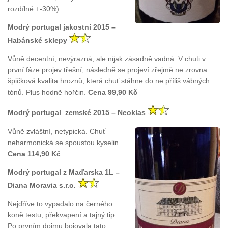
rozdílné +-30%).
Modrý portugal jakostní 2015 –
Habánské sklepy
Vůně decentní, nevýrazná, ale nijak zásadně vadná. V chuti v
první fáze projev třešní, následně se projeví zřejmě ne zrovna
špičková kvalita hroznů, která chuť stáhne do ne příliš vábných
tónů. Plus hodně hořčin.
Cena 99,90 Kč
Modrý portugal zemské 2015 – Neoklas
Vůně zvláštní, netypická. Chuť
neharmonická se spoustou kyselin.
Cena 114,90 Kč
Modrý portugal z Maďarska 1L –
Diana Moravia s.r.o.
Nejdříve to vypadalo na černého
koně testu, překvapení a tajný tip.
Po prvním dojmu bojovala tato