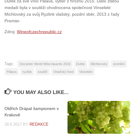
Dufek za své víno Pálava, výběr z hroznů 2015. Další zlatou
medailí byla v soutěži ohodnocena společnost Vinselekt
Michlovský za svůj Ryzlink vlašský, pozdní sběr, 2013 z řady
Premier.
Zdroj:
Wineofczechrepublic.cz
Tags:
Decanter World Wine Awards 2016
Dufek
Michlovský
ocenění
Pálava
ryzlink
soutěž
Vinařský fond
Vinselekt
YOU MAY ALSO LIKE...
Oldřich Drápal šampionem v
Krakově
28.6.2017
BY
REDAKCE