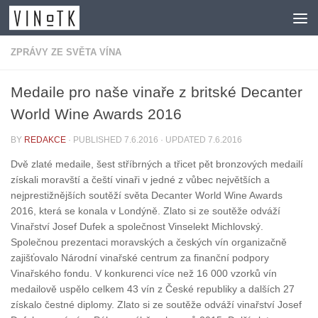
Skip to content
ZPRÁVY ZE SVĚTA VÍNA
Medaile pro naše vinaře z britské Decanter
World Wine Awards 2016
BY
REDAKCE
· PUBLISHED
7.6.2016
· UPDATED
7.6.2016
Dvě zlaté medaile, šest stříbrných a třicet pět bronzových medailí
získali moravští a čeští vinaři v jedné z vůbec největších a
nejprestižnějších soutěží světa Decanter World Wine Awards
2016, která se konala v Londýně. Zlato si ze soutěže odváží
Vinařství Josef Dufek a společnost Vinselekt Michlovský.
Společnou prezentaci moravských a českých vín organizačně
zajišťovalo Národní vinařské centrum za finanční podpory
Vinařského fondu. V konkurenci více než 16 000 vzorků vín
medailově uspělo celkem 43 vín z České republiky a dalších 27
získalo čestné diplomy. Zlato si ze soutěže odváží vinařství Josef