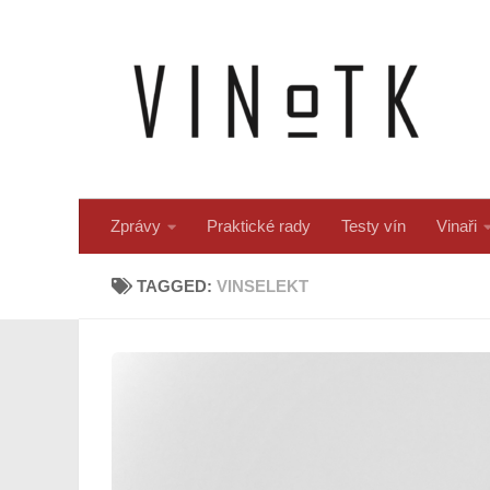
Skip to content
Zprávy
Praktické rady
Testy vín
Vinaři
TAGGED:
VINSELEKT