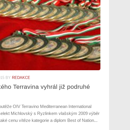
015
BY
REDAKCE
kého Terravina vyhrál již podruhé
soutěže OIV Terravino Mediterranean International
nselekt Michlovský s Ryzlinkem vlašským 2009 výběr
aké cenu vítěze kategorie a diplom Best of Nation...