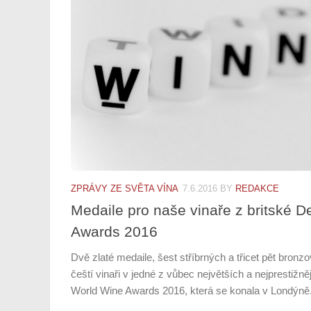
ZPRÁVY ZE SVĚTA VÍNA
7.6.2016
BY
REDAKCE
Medaile pro naše vinaře z britské 
Awards 2016
Dvě zlaté medaile, šest stříbrných a třicet pět bronz
čeští vinaři v jedné z vůbec největších a nejprestižn
World Wine Awards 2016, která se konala v Londýně.