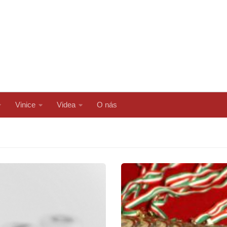
Vinice
Videa
O nás