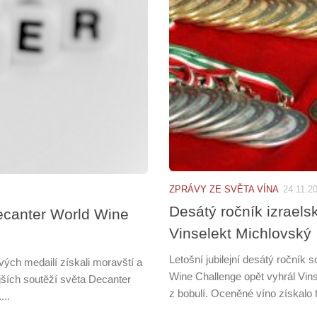
ZPRÁVY ZE SVĚTA VÍNA
24.11.2
Desátý ročník izraels
Decanter World Wine
Vinselekt Michlovský
Letošní jubilejní desátý ročník 
ových medailí získali moravští a
Wine Challenge opět vyhrál Vi
ějších soutěží světa Decanter
z bobulí. Oceněné víno získalo t
...