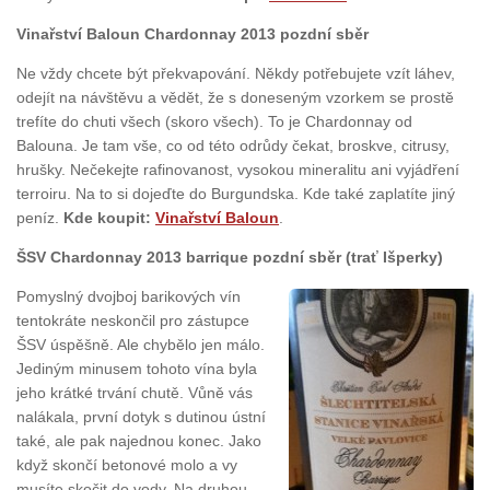
Vinařství Baloun Chardonnay 2013 pozdní sběr
Ne vždy chcete být překvapování. Někdy potřebujete vzít láhev,
odejít na návštěvu a vědět, že s doneseným vzorkem se prostě
trefíte do chuti všech (skoro všech). To je Chardonnay od
Balouna. Je tam vše, co od této odrůdy čekat, broskve, citrusy,
hrušky. Nečekejte rafinovanost, vysokou mineralitu ani vyjádření
terroiru. Na to si dojeďte do Burgundska. Kde také zaplatíte jiný
peníz.
Kde koupit:
Vinařství Baloun
.
ŠSV Chardonnay 2013 barrique pozdní sběr (trať Išperky)
Pomyslný dvojboj barikových vín
tentokráte neskončil pro zástupce
ŠSV úspěšně. Ale chybělo jen málo.
Jediným minusem tohoto vína byla
jeho krátké trvání chutě. Vůně vás
nalákala, první dotyk s dutinou ústní
také, ale pak najednou konec. Jako
když skončí betonové molo a vy
musíte skočit do vody. Na druhou