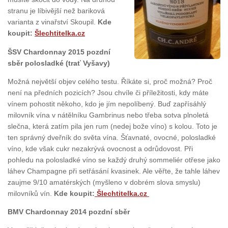
stranu je líbivější než bariková
varianta z vinařství Skoupil.
Kde
koupit:
Šlechtitelka.cz
ŠSV Chardonnay 2015 pozdní
sběr polosladké (trať Vyšavy)
Možná největší objev celého testu. Říkáte si, proč možná? Proč
není na předních pozicích? Jsou chvíle či příležitosti, kdy máte
vínem pohostit někoho, kdo je jím nepolíbený. Buď zapřísáhlý
milovník vína v nátělníku Gambrinus nebo třeba sotva plnoletá
slečna, která zatím pila jen rum (nedej bože víno) s kolou. Toto je
ten správný dveřník do světa vína. Šťavnaté, ovocné, polosladké
víno, kde však cukr nezakrývá ovocnost a odrůdovost. Při
pohledu na polosladké víno se každý druhý sommeliér otřese jako
láhev Champagne při setřásání kvasinek. Ale věřte, že tahle láhev
zaujme 9/10 amatérských (myšleno v dobrém slova smyslu)
milovníků vín.
Kde koupit:
Šlechtitelka.cz
BMV Chardonnay 2014 pozdní sběr