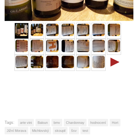
►
Tags:
arte vini
Baloun
bmv
Chardonnay
hodnocení
Hort
Jižní Morava
Michlovský
skoupil
šsv
test