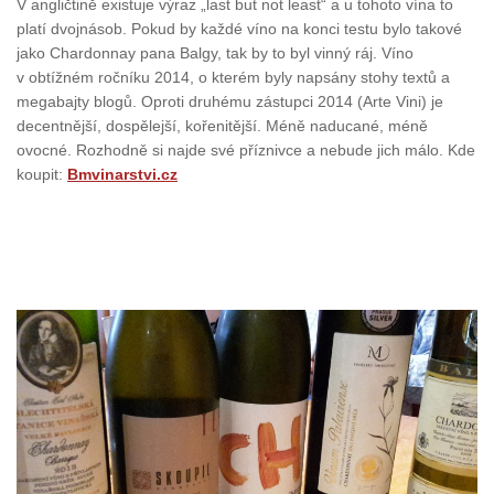
V angličtině existuje výraz „last but not least“ a u tohoto vína to
platí dvojnásob. Pokud by každé víno na konci testu bylo takové
jako Chardonnay pana Balgy, tak by to byl vinný ráj. Víno
v obtížném ročníku 2014, o kterém byly napsány stohy textů a
megabajty blogů. Oproti druhému zástupci 2014 (Arte Vini) je
decentnější, dospělejší, kořenitější. Méně naducané, méně
ovocné. Rozhodně si najde své příznivce a nebude jich málo. Kde
koupit:
Bmvinarstvi.cz