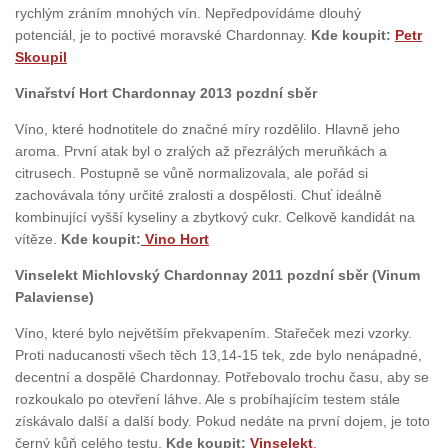
rychlým zráním mnohých vín. Nepředpovídáme dlouhý
potenciál, je to poctivé moravské Chardonnay.
Kde koupit:
Petr
Skoupil
Vinařství Hort Chardonnay 2013 pozdní sběr
Víno, které hodnotitele do značné míry rozdělilo. Hlavně jeho
aroma. První atak byl o zralých až přezrálých meruňkách a
citrusech. Postupně se vůně normalizovala, ale pořád si
zachovávala tóny určité zralosti a dospělosti. Chuť ideálně
kombinující vyšší kyseliny a zbytkový cukr. Celkově kandidát na
vítěze.
Kde koupit:
Vino Hort
Vinselekt Michlovský Chardonnay 2011 pozdní sběr (Vinum
Palaviense)
Víno, které bylo největším překvapením. Stařeček mezi vzorky.
Proti naducanosti všech těch 13,14-15 tek, zde bylo nenápadné,
decentní a dospělé Chardonnay. Potřebovalo trochu času, aby se
rozkoukalo po otevření láhve. Ale s probíhajícím testem stále
získávalo další a další body. Pokud nedáte na první dojem, je toto
černý kůň celého testu.
Kde koupit:
Vinselekt
.