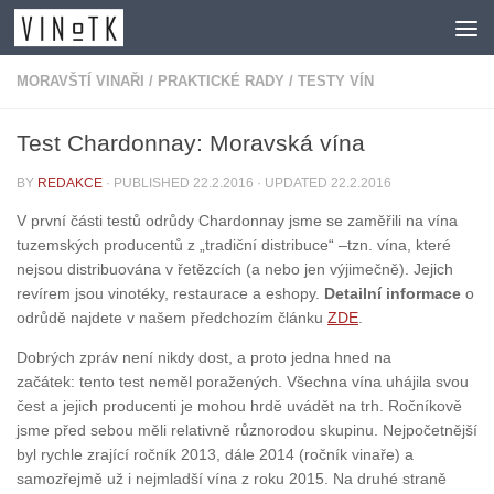
Skip to content
MORAVŠTÍ VINAŘI
/
PRAKTICKÉ RADY
/
TESTY VÍN
Test Chardonnay: Moravská vína
BY
REDAKCE
· PUBLISHED
22.2.2016
· UPDATED
22.2.2016
V první části testů odrůdy Chardonnay jsme se zaměřili na vína
tuzemských producentů z „tradiční distribuce“ –tzn. vína, které
nejsou distribuována v řetězcích (a nebo jen výjimečně). Jejich
revírem jsou vinotéky, restaurace a eshopy.
Detailní informace
o
odrůdě najdete v našem předchozím článku
ZDE
.
Dobrých zpráv není nikdy dost, a proto jedna hned na
začátek: tento test neměl poražených. Všechna vína uhájila svou
čest a jejich producenti je mohou hrdě uvádět na trh. Ročníkově
jsme před sebou měli relativně různorodou skupinu. Nejpočetnější
byl rychle zrající ročník 2013, dále 2014 (ročník vinaře) a
samozřejmě už i nejmladší vína z roku 2015. Na druhé straně