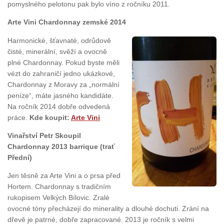
pomyslného pelotonu pak bylo víno z ročníku 2011.
Arte Vini Chardonnay zemské 2014
Harmonické, šťavnaté, odrůdově
čisté, minerální, svěží a ovocně
plné Chardonnay. Pokud byste měli
vézt do zahraničí jedno ukázkové,
Chardonnay z Moravy za „normální
peníze“, máte jasného kandidáte.
Na ročník 2014 dobře odvedená
práce.
Kde koupit:
Arte Vini
Vinařství Petr Skoupil
Chardonnay 2013 barrique (trať
Přední)
Jen těsně za Arte Vini a o prsa před
Hortem. Chardonnay s tradičním
rukopisem Velkých Bílovic. Zralé
ovocné tóny přecházejí do minerality a dlouhé dochuti. Zrání na
dřevě je patrné, dobře zapracované. 2013 je ročník s velmi