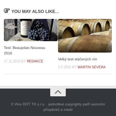
YOU MAY ALSO LIKE...
Test: Beaujolais Nouveau
2016
Velký test stáčených vín
17.11.2016
BY
REDAKCE
5.5.2015
BY
MARTIN SEVERA
© Vino DOT TK s.r.o. , jednotlivé copyrighty patří autorům
příspěvků a médií