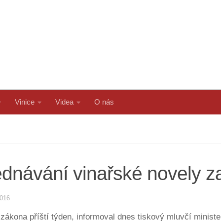
Vinice
Videa
O nás
jednávání vinařské novely z
2016
 zákona příští týden, informoval dnes tiskový mluvčí minis