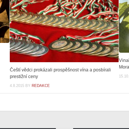
Vina
Mora
Čeští vědci prokázali prospěšnost vína a posbírali
15.10
prestižní ceny
4.8.2015
BY
REDAKCE