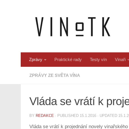
Skip to content
Zprávy
Praktické rady
Testy vín
Vinaři
ZPRÁVY ZE SVĚTA VÍNA
Vláda se vrátí k pro
BY
REDAKCE
· PUBLISHED
15.1.2016
· UPDATED
15.1.
Vláda se vrátí k projednání novely vinařského