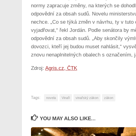
normy zapracuje změny, na kterých se dohodl
odpovědní za obsah sudů. Novelu ministerstvu
nechce. „Co se týká změn v návrhu, ty v tuto
vyjadřovat,“ řekl Jordán. Podle senátora by mě
odpovědní za obsah sudů. „Aby skončily výml
dovozci, kteří jej budou muset nahlásit,“ vys
znovu nenaplnitelných obalech s označením, j
Zdroj:
Agris.cz, ČTK
Tags:
novela
Vinaři
vinařský zákon
zákon
YOU MAY ALSO LIKE...