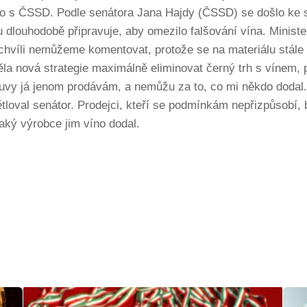
o s ČSSD. Podle senátora Jana Hajdy (ČSSD) se došlo ke s
 dlouhodobě připravuje, aby omezilo falšování vína. Minis
 chvíli nemůžeme komentovat, protože se na materiálu stál
la nová strategie maximálně eliminovat černý trh s vínem, pr
uvy já jenom prodávám, a nemůžu za to, co mi někdo dodal
větloval senátor. Prodejci, kteří se podmínkám nepřizpůsobí
aký výrobce jim víno dodal.