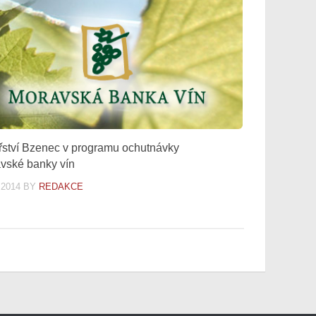
řství Bzenec v programu ochutnávky
vské banky vín
.2014
BY
REDAKCE