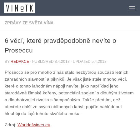
Skip to content
ZPRÁVY ZE SVĚTA VÍNA
6 věcí, které pravděpodobně nevíte o
Proseccu
BY
REDAKCE
· PUBLISHED
8.4.2018
· UPDATED
5.4.2018
Prosecco se pro mnoho z nás stalo nezbytnou součástí letních
zahradních slavností a pikniků. Je však jistě stále mnoho věcí,
které o tomto lahodném nápoji nevíte, jako například jeho
starodávné římské kořeny, potenciální spojení s dlouhým životem
a dlouhotrvající rivalita s šampaňským. Takže předtím, než
otevřete další ze svých oblíbených lahví, pojďte nahlédnout
hlouběji do tajů tohoto skvělého moku.
Zdroj:
Worldofwines.eu