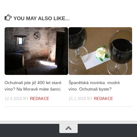
YOU MAY ALSO LIKE...
Ochutnali jste již 400 let staré
Španělská novinka: modré
víno? Na Moravě máte šanci.
víno. Ochutnali byste?
12.4.2018
BY
REDAKCE
15.1.2018
BY
REDAKCE