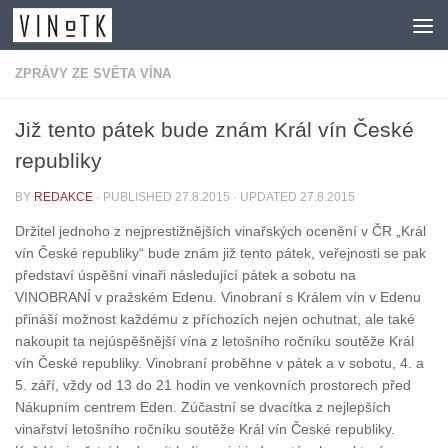
Skip to content
ZPRÁVY ZE SVĚTA VÍNA
Již tento pátek bude znám Král vín České
republiky
BY
REDAKCE
· PUBLISHED
27.8.2015
· UPDATED
27.8.2015
Držitel jednoho z nejprestižnějších vinařských ocenění v ČR „Král
vín České republiky“ bude znám již tento pátek, veřejnosti se pak
představí úspěšní vinaři následující pátek a sobotu na
VINOBRANÍ v pražském Edenu. Vinobraní s Králem vín v Edenu
přináší možnost každému z příchozích nejen ochutnat, ale také
nakoupit ta nejúspěšnější vína z letošního ročníku soutěže Král
vín České republiky. Vinobraní proběhne v pátek a v sobotu, 4. a
5. září, vždy od 13 do 21 hodin ve venkovních prostorech před
Nákupním centrem Eden. Zúčastní se dvacítka z nejlepších
vinařství letošního ročníku soutěže Král vín České republiky.