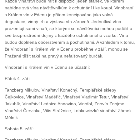
Každé vinařství bude mít k dispozici jeden stánek, ve kterém
nabídne svá vína návštěvníkům k ochutnání i ke koupi. Vinobraní
s Králem vín v Edenu je přitom koncipováno jako volná
degustace, vinný trh a výstava vín zároveň. Jednotlivá vína
prezentují sami vinaři, se kterými se návštěvníci mohou podělit o
své bezprostřední dojmy z každého ochutnaného vzorku. Vína
budou doplněna občerstvením a pochutinami. A vzhledem k tomu,
že Vinobraní s Králem vín v Edenu proběhne v září, mohou se
Pražané těšit také na pravý a nefalšovaný burčák.
Vinobraní s Králem vín v Edenu se účastní:
Pátek 4. září:
Tanzberg Mikulov, Vinařství Konečný, Templářské sklepy
Čejkovice, Vinařství Maděřič, Vinařství Vladimír Tetur, Vinařství
Jakubík, Vinařství Lednice Annovino, Vinofol, Znovín Znojmo,
Vinařství Červinka, Vitis Strážnice, Lobkowiczké vinařství Zámek
Mělník.
Sobota 5. září:
Tanzberg Mikulov, Vinařství Konečný, Templářské sklepy