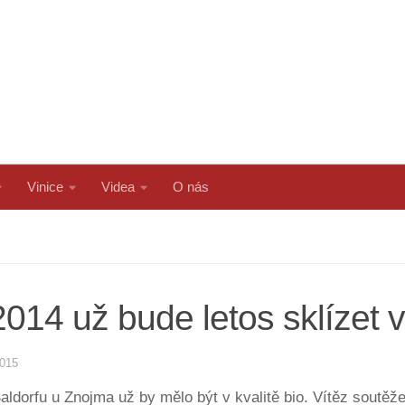
Vinice
Videa
O nás
2014 už bude letos sklízet v
2015
aldorfu u Znojma už by mělo být v kvalitě bio. Vítěz soutěže