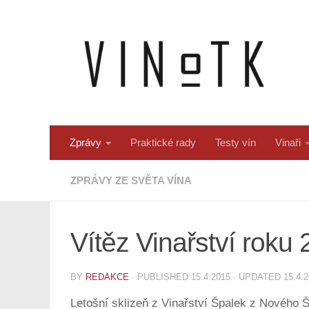
Skip to content
Zprávy
Praktické rady
Testy vín
Vinaři
ZPRÁVY ZE SVĚTA VÍNA
Vítěz Vinařství roku 
BY
REDAKCE
· PUBLISHED
15.4.2015
· UPDATED
15.4.
Letošní sklizeň z Vinařství Špalek z Nového Š