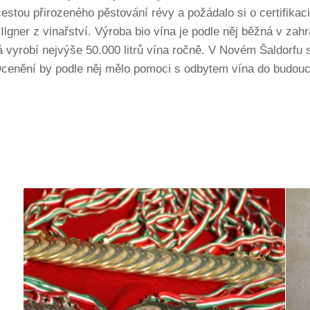
cestou přirozeného pěstování révy a požádalo si o certifikaci
 Ilgner z vinařství. Výroba bio vína je podle něj běžná v zah
á vyrobí nejvýše 50.000 litrů vína ročně. V Novém Šaldorfu se
 Ocenění by podle něj mělo pomoci s odbytem vína do budou