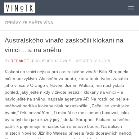
Skip to content
ZPRÁVY ZE SVĚTA VÍNA
Australského vinaře zaskočili klokani na
vinici… a na sněhu
BY
REDAKCE
· PUBLISHED
18.7.2015
· UPDATED
18.7.2015
Klokani na vinici nejsou pro australského vinaře Billa Shrapnela
ničím nezvyklým. Ale sněhová bouře, která tento týden zasáhla
jeho vinice v Orange v Novém Jižním Walesu, mu nachystala
pohled, jaký ještě nikdy v životě nezažil: klokany na vinici – a
navíc ještě na sněhu, napsala agentura AP. Na rozdíl od něj ale
sněhová nadílka klokany nijak nezaskočila. „Začali se krmit jako
by nic,“ řekl novinářům. „Ti mladší se mezi sebou boxovali, jako
by to byl den jako každý jiný,“ dodal Shrapnel. Klokani na sněhu
patřili k příjemnějším následkům sněhové bouře. Na dalších
místech Nového Jižního Walesu přinesla řadu dopravních nehod,