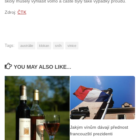
školy musely vyhlásit volno a časté byly také výpadky proudu.
Zdroj:
ČTK
Tags:
austrálie
klokan
sníh
vinice
YOU MAY ALSO LIKE...
Jakým vínům dávají přednost
francouzští prezidenti