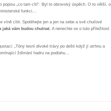
o popisu „co tam cítí“. Byl to obrovský úspěch. O to větší,
 ministerské funkci…
e víně cítit. Spoléhejte jen a jen na sebe a své chuťové
 a jaká vám budou chutnat.
A nenechte se o tuto příležitost
staci: „Tóny lesní divoké trávy po dešti když jí utrhnu a
omínající ždímání hadru na podlahu…