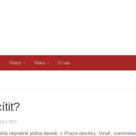
Vinice
Videa
O nás
tit?
19.6.2015
há nejméně jedna denně, v Praze desítky. Vinař, sommelier