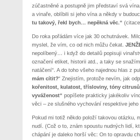
zúčastněné a postupně jim představí svá vína.
a vinaře, oblíbili si jeho vína a někdy v budou
tu takový, řekl bych… nepěkná věc.“
(citace
Do roka pořádám více jak 30 ochutnávek. Milo
myslel, že vím, co od nich můžu čekat.
JENŽ
nepolíbený… i když do detailů popisuji vinařs
označení etiket, historii atd., a taky se snaží
natáčení“. A do toho všeho najednou hlas z pub
mám cítit?
“ Znejistím, protože nevím, jak od
kořenitost, kulatost, třísloviny, tóny citrus
vyváženost“
popíšete prakticky jakékoliv víno
věci – ze slušného vychování respektive jeho
Pokud mi totiž někdo položí takovou otázku, m
nudí. (Což o to, znám spoustu nudných lidí, k
chápání je daleko horší věc: On to opravdu 