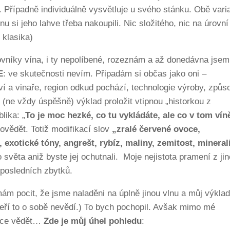
 Případně individuálně vysvětluje u svého stánku. Obě varia
cnu si jeho lahve třeba nakoupili. Nic složitého, nic na úrov
 klasika)
vníky vína, i ty nepolíbené, rozeznám a až donedávna jsem
E
: ve skutečnosti nevím. Připadám si občas jako oni –
tví a vinaře, region odkud pochází, technologie výroby, způs
m (ne vždy úspěšně) výklad proložit vtipnou „historkou z
lika: „
To je moc hezké, co tu vykládáte, ale co v tom vín
povědět. Totiž modifikací slov
„zralé červené ovoce,
ů, exotické tóny, angrešt, rybíz, maliny, zemitost, minerali
 světa aniž byste jej ochutnali. Moje nejistota pramení z jin
 posledních zbytků.
ám pocit, že jsme naladěni na úplně jinou vlnu a můj výkla
teří to o sobě nevědí.) To bych pochopil. Avšak mimo mé
chce vědět…
Zde je můj úhel pohledu
: