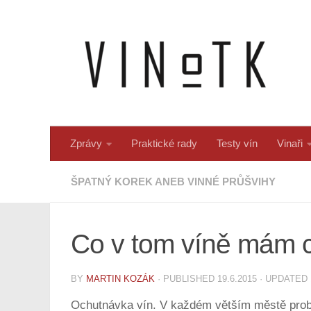
Skip to content
Zprávy
Praktické rady
Testy vín
Vinaři
ŠPATNÝ KOREK ANEB VINNÉ PRŮŠVIHY
Co v tom víně mám cí
BY
MARTIN KOZÁK
· PUBLISHED
19.6.2015
· UPDATED
Ochutnávka vín. V každém větším městě probí