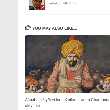
redaktor VINO.TK
YOU MAY ALSO LIKE...
Alibaba a čtyřicet loupežníků … aneb Chardonn
otevři se