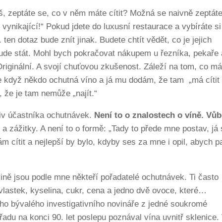
š, zeptáte se, co v něm máte cítit? Možná se naivně zeptát
vynikající!“ Pokud jdete do luxusní restaurace a vybíráte si
 ten dotaz bude znít jinak. Budete chtít vědět, co je jejich
to bude stát. Mohl bych pokračovat nákupem u řezníka, pekaře 
iginální. A svojí chuťovou zkušenost. Záleží na tom, co m
Ale když někdo ochutná víno a já mu dodám, že tam „má cítit
 že je tam nemůže „najít.“
iv účastníka ochutnávek.
Není to o znalostech o víně. Vů
a zážitky. A není to o formě: „Tady to přede mne postav, já 
m cítit a nejlepší by bylo, kdyby ses za mne i opil, abych p
ně jsou podle mne někteří pořadatelé ochutnávek. Ti často
ívlastek, kyselina, cukr, cena a jedno dvě ovoce, které…
tého bývalého investigativního novináře z jedné soukromé
řadu na konci 90. let poslepu poznával vína uvnitř sklenice.