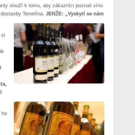
nty slouží k tomu, aby zákazníci poznali víno
ní dostavby Temelína.
JENŽE: „Vyskytl se nám
 si
ob
ě
ta,
é
d ho