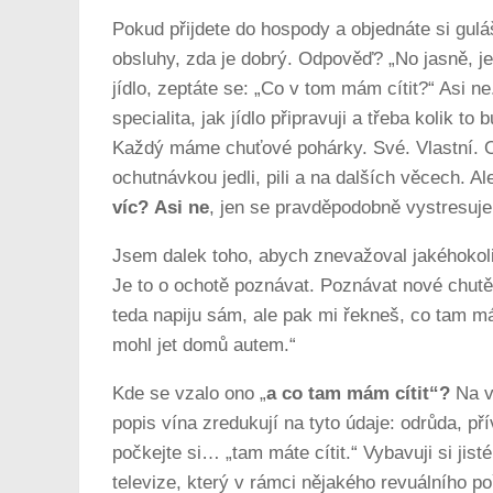
Pokud přijdete do hospody a objednáte si gulá
obsluhy, zda je dobrý. Odpověď? „No jasně, je 
jídlo, zeptáte se: „Co v tom mám cítit?“ Asi ne.
specialita, jak jídlo připravuji a třeba kolik 
Každý máme chuťové pohárky. Své. Vlastní. Or
ochutnávkou jedli, pili a na dalších věcech. 
víc? Asi ne
, jen se pravděpodobně vystresuje,
Jsem dalek toho, abych znevažoval jakéhokol
Je to o ochotě poznávat. Poznávat nové chutě 
teda napiju sám, ale pak mi řekneš, co tam má
mohl jet domů autem.“
Kde se vzalo ono „
a co tam mám cítit“?
Na vi
popis vína zredukují na tyto údaje: odrůda, př
počkejte si… „tam máte cítit.“ Vybavuji si jis
televize, který v rámci nějakého revuálního po