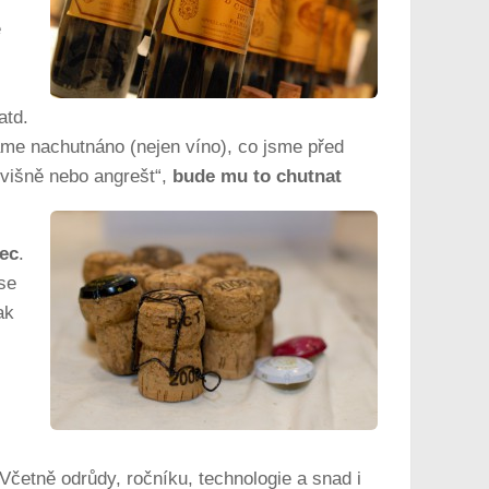
e
atd.
áme nachutnáno (nejen víno), co jsme před
 višně nebo angrešt“,
bude mu to chutnat
bec
.
se
ak
 Včetně odrůdy, ročníku, technologie a snad i