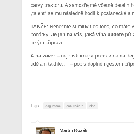
barvy traktoru. A samozřejmě včetně detailníh
„talent“ se mu následně hodil k poslanecké a
TAKŽE
: Nenechte si mluvit do toho, co máte v
pohárky.
Je jen na vás, jaká vína budete pít
nikým připravit.
A na závěr
– nejobskurnější popis vína na degu
udělám takhle…“ – popis doplněn gestem přip
Tags:
degustace
ochutnávka
víno
Martin Kozák