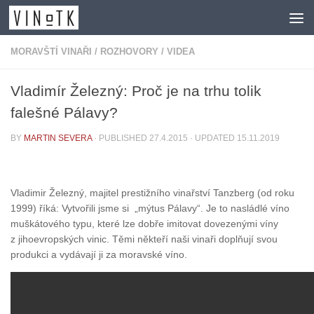
Skip to content
MORAVŠTÍ VINAŘI
/
ROZHOVORY
/
VIDEA
Vladimír Železný: Proč je na trhu tolik
falešné Pálavy?
BY
MARTIN SEVERA
· PUBLISHED
27.4.2015
· UPDATED
15.11.2019
Vladimir Železný, majitel prestižního vinařství Tanzberg (od roku
1999) říká: Vytvořili jsme si „mýtus Pálavy“. Je to nasládlé víno
muškátového typu, které lze dobře imitovat dovezenými víny
z jihoevropských vinic. Těmi někteří naši vinaři doplňují svou
produkci a vydávají ji za moravské víno.