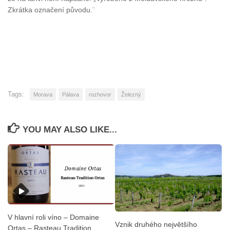
Zkrátka označení původu.¨
Tags:
Morava
Pálava
rozhovor
Železný
YOU MAY ALSO LIKE...
V hlavní roli víno – Domaine
Vznik druhého největšího
Ortas – Rasteau Tradition