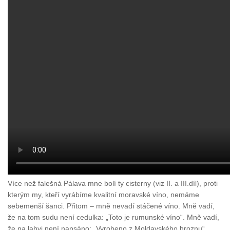
Více než falešná Pálava mne bolí ty cisterny (viz II. a III.díl), proti
kterým my, kteří vyrábíme kvalitní moravské víno, nemáme
sebemenší šanci. Přitom – mně nevadí stáčené víno. Mně vadí,
že na tom sudu není cedulka: „Toto je rumunské víno“. Mně vadí,
že na lahvi není napsáno: „Vyrobeno z Moldavského hroznu“.