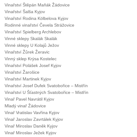
Vinařství Štěpán Maňák Žádovice
Vinařství Šalša Kyjov
Vinařství Rodina Kölbelova K
yjov
Rodinné vinařství Čevela Strážovice
Vinařství Spielberg Archlebov
Vinné sklepy Skalák Skalák
Vinné sklepy U Kolajů Ježov
Vinařství Žůrek Žeravic
Vinný sklep Krýsa Kostelec
Vinařství Polášek Josef Kyjov
Vinařství Žarošice
Vinařství Martinek Kyjov
Vinařství Josef Dufek Svatobořice – Mistřín
Vinařství U Šťastných Svatobořice – Mistřín
Vinař Pavel Navrátil Kyjov
Mladý vinař Žádovice
Vinař Vratislav Vavřina Kyjov
Vinař Jaroslav Zavrtálek Kyjov
Vinař Miroslav Daněk Kyjov
Vinař Miroslav Ježek Kyjov