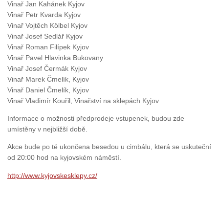
Vinař Jan Kahánek Kyjov
Vinař Petr Kvarda Kyjov
Vinař Vojtěch Kölbel Kyjov
Vinař Josef Sedlář Kyjov
Vinař Roman Filípek Kyjov
Vinař Pavel Hlavinka Bukovany
Vinař Josef Čermák Kyjov
Vinař Marek Čmelík, Kyjov
Vinař Daniel Čmelík, Kyjov
Vinař Vladimír Kouřil, Vinařství na sklepách Kyjov
Informace o možnosti předprodeje vstupenek, budou zde
umístěny v nejbližší době.
Akce bude po té ukončena besedou u cimbálu, která se uskuteční
od 20:00 hod na kyjovském náměstí.
http://
www.kyjovskesklepy.cz/