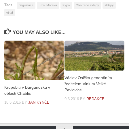
Tags:
degustace
Jižní Morava
Kyjov
Otevřené sklepy
sklepy
vinař
YOU MAY ALSO LIKE...
Václav Osička generálním
ředitelem Vinium Velké
Krupobití v Burgundsku v
Pavlovice
oblasti Chablis
9.6.2016
BY
REDAKCE
18.5.2016
BY
JAN KYNČL