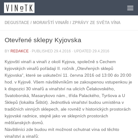
Skip to content
DEGUSTACE
/
MORAVŠTÍ VINAŘI
/
ZPRÁVY ZE SVĚTA VÍNA
Otevřené sklepy Kyjovska
BY
REDAKCE
· PUBLISHED
29.4.2016
· UPDATED
29.4.2016
Kyjovští vinaři a vinaři z okolí Kyjova, společně s Cechem
kyjovských vinařů pořádají II. ročník „Otevřených sklepů
Kyjovska“, které se uskuteční 11. června 2016 od 13:00 do 20:00
hod. v Kyjově. Všem návštěvníkům se zakoupenou vstupenkou je
k dispozici 30 vinařů a vinařství na ulicích Čelakovského,
Svatoborská, Masarykovo nám., třída Palackého, Tyršova a U
Sklepů (lokalita Šištót). Jednotlivá vinařství budou umístěna v
tradičních vinných sklepech, ale rovněž v historických prostorách
kyjovské radnice, stejně jako ve sklepních prostorách
měšťanských domů.
Návštěníci zde budou mít možnost ochutnat vína od těchto
vinařství a vinařů: