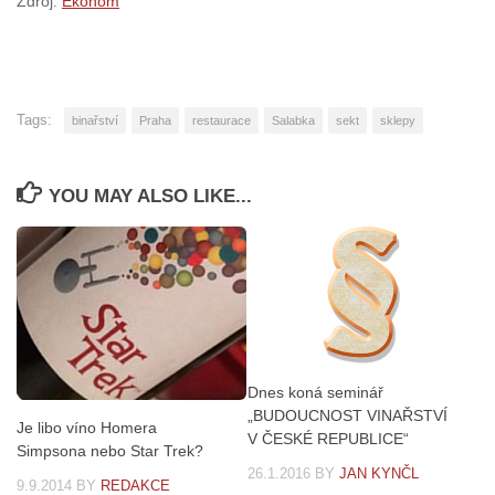
Zdroj:
Ekonom
Tags:
binařství
Praha
restaurace
Salabka
sekt
sklepy
YOU MAY ALSO LIKE...
Dnes koná seminář
„BUDOUCNOST VINAŘSTVÍ
Je libo víno Homera
V ČESKÉ REPUBLICE“
Simpsona nebo Star Trek?
26.1.2016
BY
JAN KYNČL
9.9.2014
BY
REDAKCE