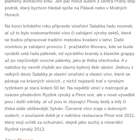
plameny domácího krbu. Jen pár minut autem z centra Prahy stojí
podnik, který bychom hledali spíše na Pálavě nebo v Modrých
Horách.
Na konci loňského roku připravilo vinařství Salabka řadu novinek;
ať už to bylo svatomartinské víno či zahájení výroby sektů, které
se budou připravovat tradiční metodou kvašení v lahvi. Další
novinkou je zahájení provozu 1. pražského lihovaru, kde se bude
vyrábět celá řada pálenek; od vyzrálého brandy a klasické grappy
až po nejrůznější ovocné pálenky, jako je třeba ořechovka. A v
nabídce by neměl chybět ani slavný bylinný likér absint. Jednou z
velkých deviz Salabky je vlastní vinařství a vlastní víno, které se
pěstuje na krásných vinicích, z nichž nejstarší trať s rýnským
ryzlinkem je stará kolem 50 let. Na největší vinici v metropoli je
osázen především Ryzlink rýnský a Pinot noir, ale v nové výsadbě
jsou i další odrůdy, ať už jsou to zbývající Pinoty šedý a bílý či
třeba stále oblíbenější Sylván. Červené víno zraje v dubových
sudech, v současné době je v nabídce restaurace Pinot noir 2011,
který stojí určitě za ochutnání, stejně jako suchý a minerální
Ryzlink rýnský 2013.