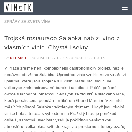
Skip to content
ZPRÁVY ZE SVĚTA VÍNA
Trojská restaurace Salabka nabízí víno z
vlastních vinic. Chystá i sekty
BY
REDAKCE
· PUBLISHED
22.1.2015
· UPDATED
22.1.2015
V Praze zřejmě není komplexnější gastronomický projekt, než je
nedávno otevřená Salabka. Uprostřed vinic vzniklo nové vinařství
i palírna, které jsou spojené s luxusní restaurací sídlící ve
velkoryse zrekonstruované barokní usedlosti. Potěší pečené
ovoce s lahodnou omáčkou Sabayon ze žloutků a sladkého vína,
která je ochucena populárním likérem Grand Marnier. V zimních
měsících působí Salabka velkolepým dojmem. I když jsou okolní
vinice holé a terasa s výhledem na Pražský hrad je poněkud
osiřelá, samotná usedlost vyzařuje poklidnou venkovskou
atmosféru, velká okna svítí do krajiny a prostorné interiéry ozařují