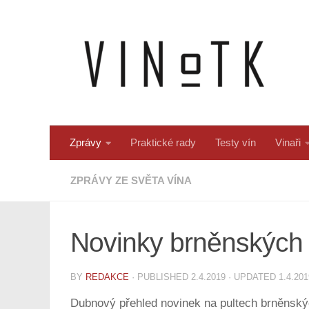
Skip to content
Zprávy
Praktické rady
Testy vín
Vinaři
ZPRÁVY ZE SVĚTA VÍNA
Novinky brněnských 
BY
REDAKCE
· PUBLISHED
2.4.2019
· UPDATED
1.4.201
Dubnový přehled novinek na pultech brněnskýc