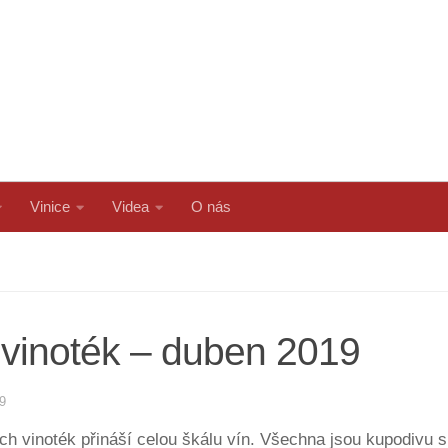
Vinice
Videa
O nás
vinoték – duben 2019
9
h vinoték přináší celou škálu vín. Všechna jsou kupodivu 