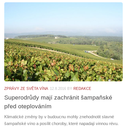
ZPRÁVY ZE SVĚTA VÍNA
12.8.2016
BY
REDAKCE
Superodrůdy mají zachránit šampaňské
před oteplováním
Klimatické změny by v budoucnu mohly znehodnotit slavné
šampaňské víno a posílit choroby, které napadají vinnou révu.