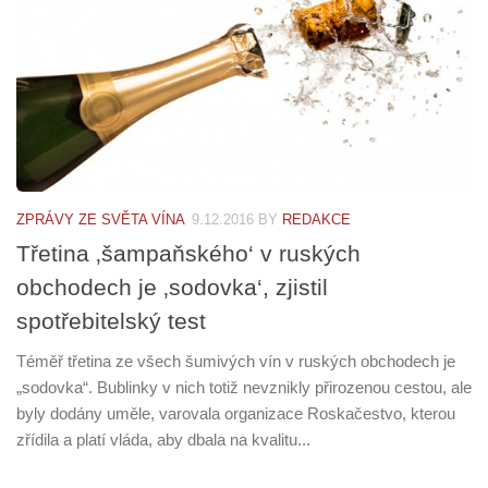
ZPRÁVY ZE SVĚTA VÍNA
9.12.2016
BY
REDAKCE
Třetina ‚šampaňského‘ v ruských
obchodech je ‚sodovka‘, zjistil
spotřebitelský test
Téměř třetina ze všech šumivých vín v ruských obchodech je
„sodovka“. Bublinky v nich totiž nevznikly přirozenou cestou, ale
byly dodány uměle, varovala organizace Roskačestvo, kterou
zřídila a platí vláda, aby dbala na kvalitu...