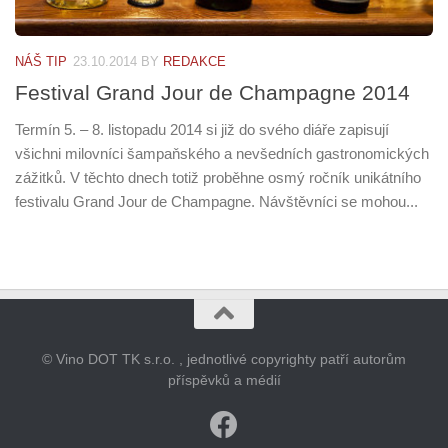
NÁŠ TIP
23.10.2014
BY
REDAKCE
Festival Grand Jour de Champagne 2014
Termín 5. – 8. listopadu 2014 si již do svého diáře zapisují
všichni milovníci šampaňského a nevšedních gastronomických
zážitků. V těchto dnech totiž proběhne osmý ročník unikátního
festivalu Grand Jour de Champagne. Návštěvníci se mohou...
© Vino DOT TK s.r.o. , jednotlivé copyrighty patří autorům
příspěvků a médií