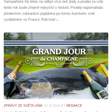
Šampaňské šlo letos na odbyt více než jindy a prodej za celý
tento rok bude zřejmě nejvyšší v historii. Prodeji napomáhala
především zahraniční poptávka po tomto šumivém víně
vyráběném ve Francii. Roli hrál i...
ZPRÁVY ZE SVĚTA VÍNA
23.10.2014
BY
REDAKCE