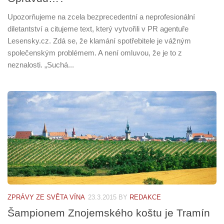
Upozorňujeme na zcela bezprecedentní a neprofesionální
diletantství a citujeme text, který vytvořili v PR agentuře
Lesensky.cz. Zdá se, že klamání spotřebitele je vážným
společenským problémem. A není omluvou, že je to z
neznalosti. „Suchá...
ZPRÁVY ZE SVĚTA VÍNA
23.3.2015
BY
REDAKCE
Šampionem Znojemského koštu je Tramín