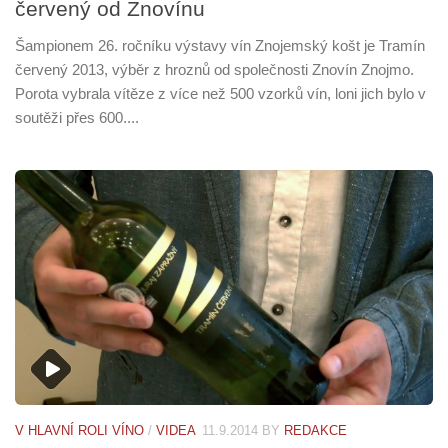
červený od Znovínu
Šampionem 26. ročníku výstavy vín Znojemský košt je Tramín
červený 2013, výběr z hroznů od společnosti Znovín Znojmo.
Porota vybrala vítěze z více než 500 vzorků vín, loni jich bylo v
soutěži přes 600....
V HLAVNÍ ROLI VÍNO
/
VIDEA
11.9.2014
BY
REDAKCE