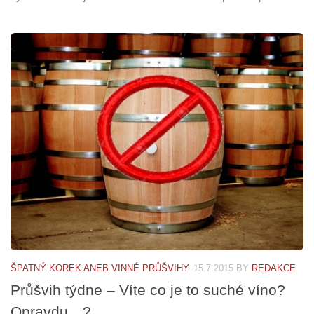
ŠPATNÝ KOREK ANEB VINNÉ PRŮŠVIHY
15.7.2015
BY
REDAKCE
Průšvih týdne – Víte co je to suché víno?
Opravdu…?