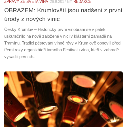
ZPRÁVY ZE SVĚTA VÍNA
26.9.2017
BY
REDAKCE
OBRAZEM: Krumlovští jsou nadšeni z první
úrody z nových vinic
Český Krumlov – Historicky první vinobraní se v pátek
uskutečnilo na nově založené vinici v klášterní zahradě na
Tramínu. Tradici pěstování vinné révy v Krumlově obnovili před
třemi roky organizátoři tamního Festivalu vína, kteří v zahradě
vysadili prvních...