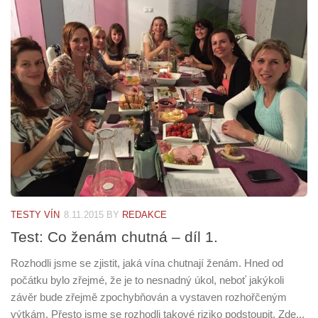
TESTY VÍN
8.11.2015
BY
REDAKCE
Test: Co ženám chutná – díl 1.
Rozhodli jsme se zjistit, jaká vína chutnají ženám. Hned od
počátku bylo zřejmé, že je to nesnadný úkol, neboť jakýkoli
závěr bude zřejmě zpochybňován a vystaven rozhořčeným
výtkám. Přesto jsme se rozhodli takové riziko podstoupit. Zde...