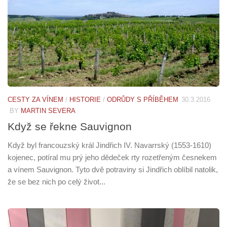
CESTY ZA VÍNEM
/
HISTORIE
/
ODRŮDY S PŘÍBĚHEM
30.3.2016
BY
MARTIN SEVERA
Když se řekne Sauvignon
Když byl francouzský král Jindřich IV. Navarrský (1553-1610)
kojenec, potíral mu prý jeho dědeček rty rozetřeným česnekem
a vínem Sauvignon. Tyto dvě potraviny si Jindřich oblíbil natolik,
že se bez nich po celý život...