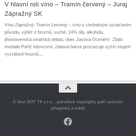
V hlavní roli víno – Tramín červený – Juraj
Zápražný SK
Víno Zápražný: Tramín červený – víno s chráněným označením
původu, výběr z hroznů, suché, 14% obj. alkoholu,
jihoslovenská vinařská oblast, obec Jasová Ocenění: Zlatá
medaile Paříž Intenzívní, zlatavá barva prozrazuje vyšší stupeň
vyzrálosti hroznů....
© Vino DOT TK s.r.o. , jednotlivé copyrighty patří autorům
příspěvků a médií