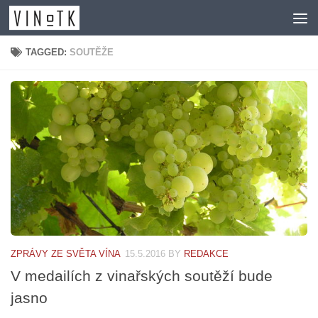
Skip to content
TAGGED:
SOUTĚŽE
ZPRÁVY ZE SVĚTA VÍNA
15.5.2016
BY
REDAKCE
V medailích z vinařských soutěží bude
jasno