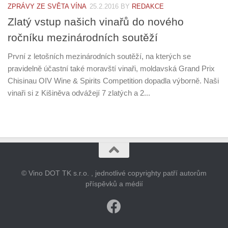
ZPRÁVY ZE SVĚTA VÍNA
25.2.2016
BY
REDAKCE
Zlatý vstup našich vinařů do nového
ročníku mezinárodních soutěží
První z letošních mezinárodních soutěží, na kterých se
pravidelně účastní také moravští vinaři, moldavská Grand Prix
Chisinau OIV Wine & Spirits Competition dopadla výborně. Naši
vinaři si z Kišiněva odvážejí 7 zlatých a 2...
© Vino DOT TK s.r.o. , jednotlivé copyrighty patří autorům
příspěvků a médií