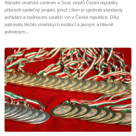
Národní vinařské centrum a Svaz vinařů České republiky
připravili společný projekt, jehož cílem je sjednotit standardy
pořádání a hodnocení soutěží vín v České republice. Díky
patronátu těchto vinařských institucí a jasným a hlavně
jednotným...