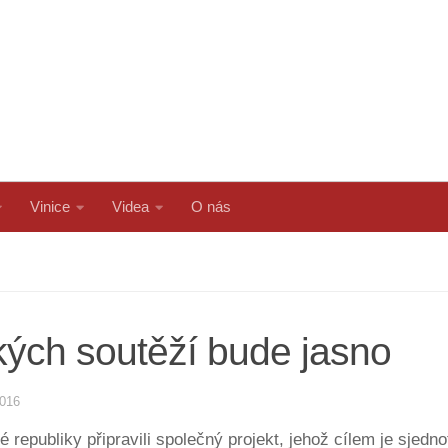
Vinice
Videa
O nás
kých soutěží bude jasno
2016
republiky připravili společný projekt, jehož cílem je sjedno