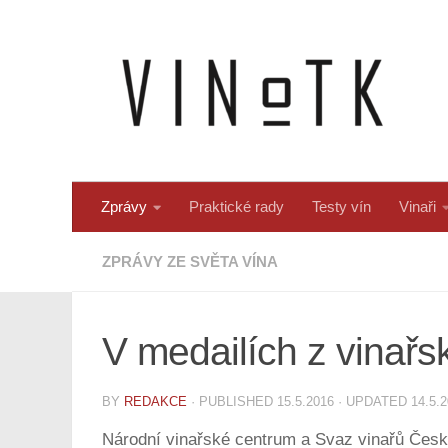
Skip to content
Zprávy
Praktické rady
Testy vín
Vinaři
ZPRÁVY ZE SVĚTA VÍNA
V medailích z vinařs
BY
REDAKCE
· PUBLISHED
15.5.2016
· UPDATED
14.5.
Národní vinařské centrum a Svaz vinařů České 