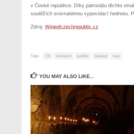
v České republice. Díky patronátu těchto vina
soutěžích srovnatelnou vypovídací hodnotu. P
Zdroj:
Wineofczechrepublic.cz
Tags:
ČR
hodnocení
soutěže
standard
svaz
YOU MAY ALSO LIKE...