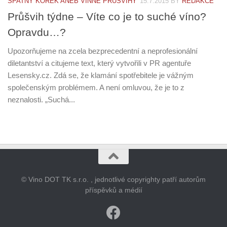
ŠPATNÝ KOREK ANEB VINNÉ PRŮŠVIHY
15.7.2015
BY
REDAKCE
Průšvih týdne – Víte co je to suché víno?
Opravdu…?
Upozorňujeme na zcela bezprecedentní a neprofesionální
diletantství a citujeme text, který vytvořili v PR agentuře
Lesensky.cz. Zdá se, že klamání spotřebitele je vážným
společenským problémem. A není omluvou, že je to z
neznalosti. „Suchá...
© Vino DOT TK s.r.o. , jednotlivé copyrighty patří autorům
příspěvků a médií